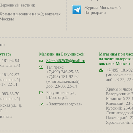
Церковный вестник
Журнал Московской
Патриархии
Храмы и часовни на ж/д вокзалах
Москвы
га»
утварь
Магазин на Бакунинской
Магазины при час
на железнодорож
) 181-94-94
84992462535@mail.ru
вокзалах Москвы
канальный)
Тел./факс:
+7(495) 181-92
+7(499) 246-25-35
) 181-92-92
(многоканальн
+7(495) 181-92-92
канальный)
доб. 23-32, 22-
(многоканальный)
-17, 22-51,
доб. 23-03, 23-14
Храмы и часов
Бакунинская ул.,
) 983-33-70
Белорусский: 
81/55, стр.1.
канальный)
Казанский 23-
Киевский: 23-
«Электрозаводская»
ская ул., д.
Курский: 23-6
р. 1.
Ленинградский
ивная»
Павелецкий: 2
Ярославский: 