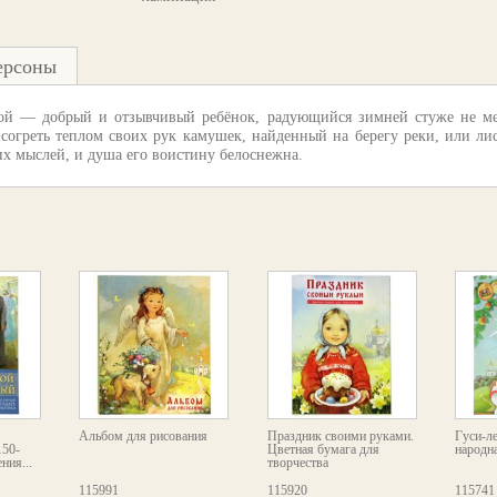
ерсоны
ой — добрый и отзывчивый ребёнок, радующийся зимней стуже не ме
согреть теплом своих рук камушек, найденный на берегу реки, или лис
х мыслей, и душа его воистину белоснежна.
.
Альбом для рисования
Праздник своими руками.
Гуси-ле
150-
Цветная бумага для
народна
ния...
творчества
115991
115920
115741