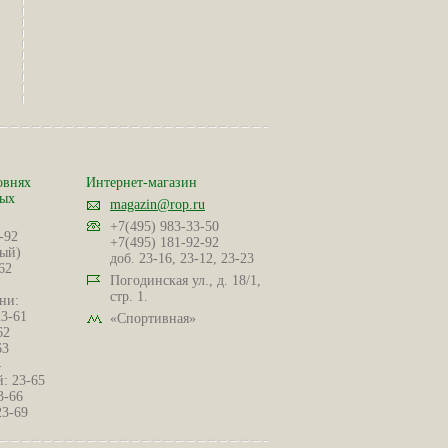
овнях
Интернет-магазин
ных
magazin@rop.ru
+7(495) 983-33-50
-92
+7(495) 181-92-92
ый)
доб. 23-16, 23-12, 23-23
62
Погодинская ул., д. 18/1,
стр. 1.
ни:
23-61
«Спортивная»
62
63
4
: 23-65
3-66
23-69