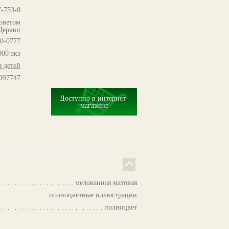
7-753-0
оветом
Церкви
0-0777
000 экз
я детей
097747
Доступно в интернет-
магазине
мелованная матовая
полноцветные иллюстрации
полноцвет