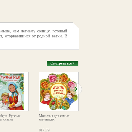
ньше, чем летнему солнцу, готовый
т, оторвавшийся от родной ветки. В
Смотреть все >
беди. Русская
Молитвы для самых
Снегурочка
я сказка
маленьких
017179
115413