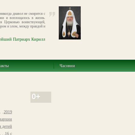
никогда диавол не смирится с
ьми и воплощалось в жизнь.
ся Церковью воинствующей,
бром и злом, между правдой и
ейший Патриарх Кирилл
такты
Часовни
0+
2019
иархии
я детей
16 с