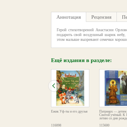
Аннотация
Рецензия
П
Герой стихотворений Анастасии Орлов
подарить свой воздушный шарик небу, 
этом малыше вызревают семечки хороши
Ещё издания в разделе:
Любить — значит делать
Ёжик Уф-ты и его друзья
Патриарх — детям
добро другим.
Святой учёный. К 
Православный календарь
летию со дня рожде
школьника на 2025 год.
111117
116098
115600