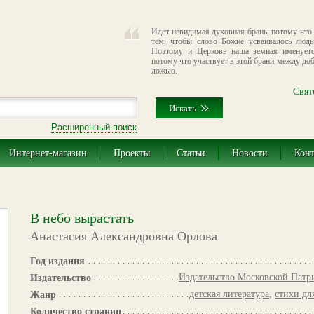
Идет невидимая духовная брань, потому что 
тем, чтобы слово Божие усваивалось люд
Поэтому и Церковь наша земная именует
потому что участвует в этой брани между до
ложью.
Свят
Расширенный поиск
Интернет-магазин
Проекты
Статьи
Новости
Кон
В небо вырастать
Анастасия Александровна Орлова
Год издания
Издательство Московской Патр
Издательство
детская литература
,
стихи дл
Жанр
Количество страниц