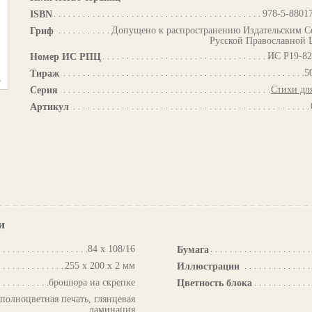
978-5-8801
ISBN
Допущено к распространению Издательским С
Гриф
Русской Православной 
ИС Р19-82
Номер ИС РПЦ
5
Тираж
Стихи дл
Серия
Артикул
и
84 х 108/16
Бумага
255 х 200 х 2 мм
Иллюстрации
брошюра на скрепке
Цветность блока
 полноцветная печать, глянцевая
ламинация