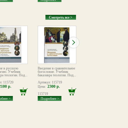
Смотреть все >
ие в русскую
Введение в сравнительное
История Русской
огию. Учебник
богословие. Учебник
Православной Церкви в
ра теологии. Под...
бакалавра теологии. Под...
XX в. Сборник
документов периода
антицерковных гонений:
л: 115720
Артикул: 115719
Артикул: 115718
конец 1917 – 1939 гг.
2100 р.
2300 р.
2100 р.
Цена:
Цена:
Учебник бакалавра
теологии
115719
115718
обнее >
Подробнее >
Подробнее >