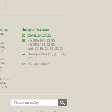
овнях
Интернет-магазин
ных
magazin@rop.ru
+7(495) 983-33-50
-92
+7(495) 181-92-92
ый)
доб. 23-16, 23-12, 23-23
62
Погодинская ул., д. 18/1,
стр. 1.
ни:
23-61
«Спортивная»
62
63
4
: 23-65
3-66
23-69