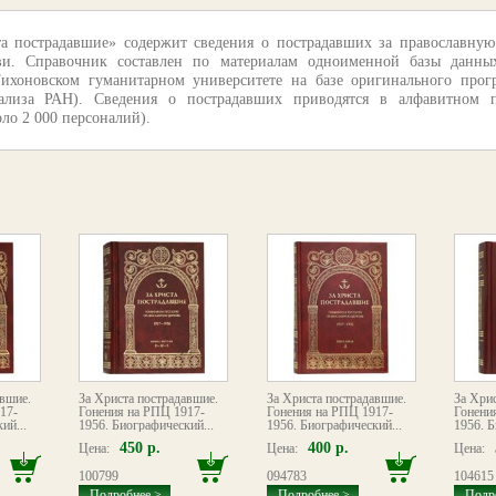
а пострадавшие» содержит сведения о пострадавших за православную
и. Справочник составлен по материалам одноименной базы данных,
ихоновском гуманитарном университете на базе оригинального пр
нализа РАН). Сведения о пострадавших приводятся в алфавитном 
ло 2 000 персоналий).
авшие.
За Христа пострадавшие.
За Христа пострадавшие.
За Хри
17-
Гонения на РПЦ 1917-
Гонения на РПЦ 1917-
Гонени
ий...
1956. Биографический...
1956. Биографический...
1956. Б
450 р.
400 р.
Цена:
Цена:
Цена:
100799
094783
104615
Подробнее >
Подробнее >
Подр