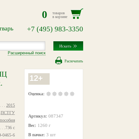
0
товаров
в корзине
тварь
+7
(495)
983-3350
Расширенный поиск
Распечатать
ПЦ
12+
.
Оценка:
2015
ПСТГУ
087347
Артикул:
 пособия
1260 г
Вес:
736 с
3 шт
В пачке:
9-0465-6