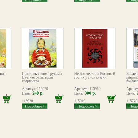
ания
Праздник своими руками.
Неоязычество в России. В
Введен
Цветная бумага для
гостях у злой сказки
патрол
творчества
бакалав
Артикул: 115920
Артикул: 115919
Артику
240 р.
300 р.
Цена:
Цена:
Цена:
115920
115919
115720
Подробнее >
Подробнее >
Подр