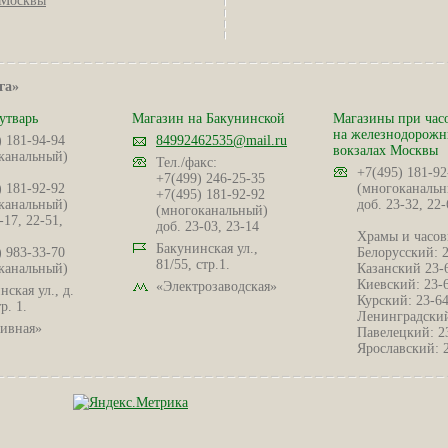
Москвы
га»
утварь
Магазин на Бакунинской
Магазины при час
на железнодорож
) 181-94-94
84992462535@mail.ru
вокзалах Москвы
канальный)
Тел./факс:
+7(495) 181-92
+7(499) 246-25-35
) 181-92-92
(многоканальн
+7(495) 181-92-92
канальный)
доб. 23-32, 22-
(многоканальный)
-17, 22-51,
доб. 23-03, 23-14
Храмы и часов
Бакунинская ул.,
) 983-33-70
Белорусский: 
81/55, стр.1.
канальный)
Казанский 23-
Киевский: 23-
«Электрозаводская»
ская ул., д.
Курский: 23-6
р. 1.
Ленинградский
ивная»
Павелецкий: 2
Ярославский: 