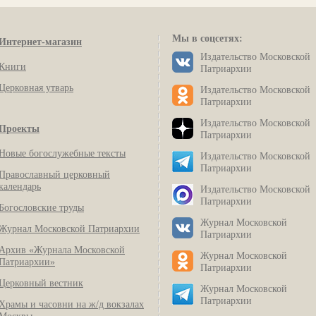
Мы в соцсетях:
Интернет-магазин
Издательство Московской
Книги
Патриархии
Церковная утварь
Издательство Московской
Патриархии
Издательство Московской
Проекты
Патриархии
Новые богослужебные тексты
Издательство Московской
Патриархии
Православный церковный
календарь
Издательство Московской
Патриархии
Богословские труды
Журнал Московской
Журнал Московской Патриархии
Патриархии
Архив «Журнала Московской
Журнал Московской
Патриархии»
Патриархии
Церковный вестник
Журнал Московской
Патриархии
Храмы и часовни на ж/д вокзалах