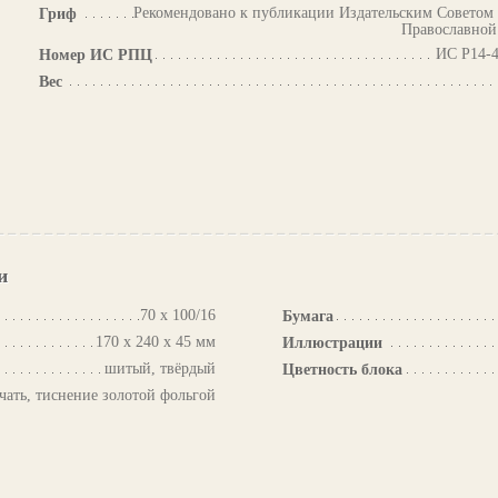
Рекомендовано к публикации Издательским Советом
Гриф
Православной
ИС Р14-4
Номер ИС РПЦ
Вес
и
70 х 100/16
Бумага
170 х 240 х 45 мм
Иллюстрации
шитый, твёрдый
Цветность блока
чать, тиснение золотой фольгой