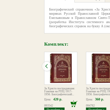
Биографический справочник «За Христ
мирянах Русской Православной Церкв
Емельяновым в Православном Свято-Т
(разработка Института системного а
биографических справок на букву А (око
Комплект:
За Христа пострадавшие.
За Христа пострадавшие.
За Христа пострад
Гонения на РПЦ 1917-
Гонения на РПЦ 1917-
Гонения на РПЦ 19
1956. Биографический...
1956. Биографический...
1956. Биографическ
400 р.
420 р.
360 р.
Цена:
Цена:
Цена:
089984
093542
094782
Подробнее >
Подробнее >
Подробнее >