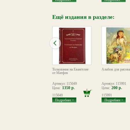
Ещё издания в разделе:
Размышления
Толкование на Евангелие
Альбом для рисов
о Божественной литургии:
от Матфея
современная редакция
Артикул: 102663
Артикул: 115049
Артикул: 115991
390 р.
1350 р.
200 р.
Цена:
Цена:
Цена:
102663
115049
115991
Подробнее >
Подробнее >
Подробнее >