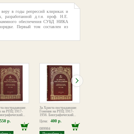
 веру в годы репрессий клириках и
 разработанной д.т.н. проф. Н.Е.
ограммного обеспечения СУБД НИКА
порядке. Первый том составлен из
ста пострадавшие.
За Христа пострадавшие.
За Христа пострадавшие.
я на РПЦ 1917-
Гонения на РПЦ 1917-
Гонения на РПЦ 1917-
иографический...
1956. Биографический...
1956. Биографический...
550 р.
400 р.
420 р.
Цена:
Цена:
089984
093542
обнее >
Подробнее >
Подробнее >