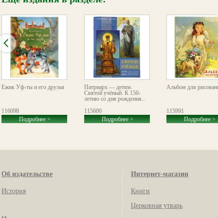
Ёжик Уф-ты и его друзья
Патриарх — детям.
Альбом для рисован
Святой учёный. К 150-
летию со дня рождения...
116098
115600
115991
Подробнее >
Подробнее >
Подробнее >
Об издательстве
Интернет-магазин
История
Книги
Церковная утварь