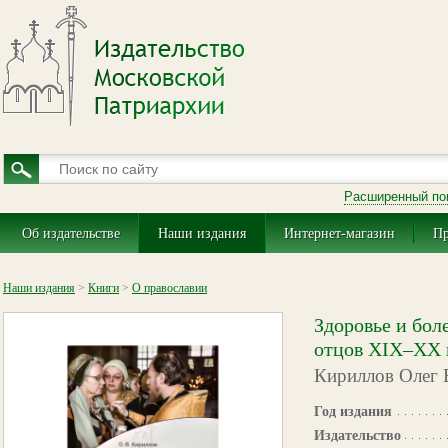
Расширенный по
Об издательстве
Наши издания
Интернет-магазин
Пр
Наши издания
>
Книги
>
О православии
Здоровье и бол
отцов XIX–XX 
Кириллов Олег 
Год издания
Издательство