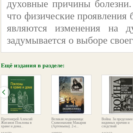
духовные причины болезни.
что физические проявления 
являются изменения на д
задумывается о выборе своег
Ещё издания в разделе:
Протоиерей Алексий
Великая подвижница:
Война. За пределами
Жиганов Поклоны в
Схимонахиня Макария
видимых причин и
храме и дома...
(Артемьева). 2-е...
следствий