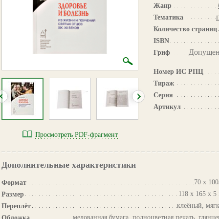
Жанр
Тематика
Количество страниц
ISBN
Допущен
Гриф
Номер ИС РПЦ
Тираж
Серия
Артикул
Просмотреть PDF-фрагмент
Дополнительные характеристики
70 х 100
Формат
118 х 165 х 5
Размер
клеёный, мяг
Переплёт
мелованная бумага, полноцветная печать, глянце
Обложка