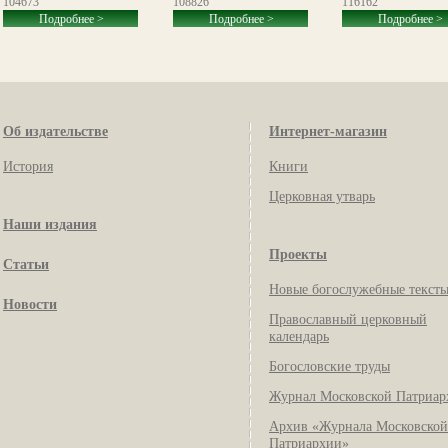
104673
108826
116162
Подробнее >
Подробнее >
Подробнее >
Об издательстве
Интернет-магазин
История
Книги
Церковная утварь
Наши издания
Проекты
Статьи
Новые богослужебные текст
Новости
Православный церковный
календарь
Богословские труды
Журнал Московской Патриар
Архив «Журнала Московской
Патриархии»