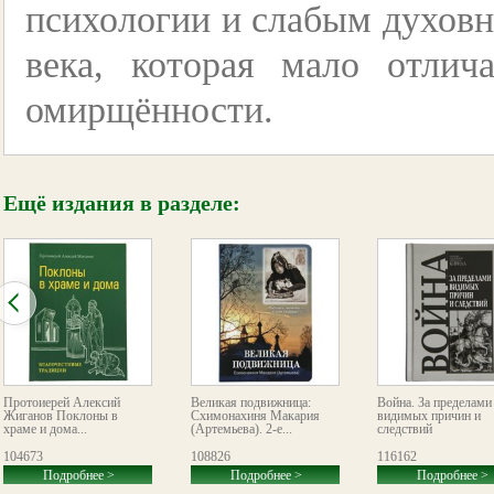
психологии и слабым духов
века, которая мало отлич
омирщённости.
Ещё издания в разделе:
Протоиерей Алексий
Великая подвижница:
Война. За пределами
Жиганов Поклоны в
Схимонахиня Макария
видимых причин и
храме и дома...
(Артемьева). 2-е...
следствий
104673
108826
116162
Подробнее >
Подробнее >
Подробнее >