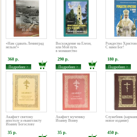
«Нам сдавать Ленинград
Восхождение на Елеон,
Рождество Христов
нельзя!»
или Мой путь
С нами Бог!
в монашество
360 р.
290 р.
180 р.
Подробнее >
Подробнее >
Подробнее >
Акафист святому
Акафист мученику
Служебник (карман
апостолу и евангелисту
Иоанну Воину
новое издание)
Иоанну Богослову
35 р.
35 р.
450 р.