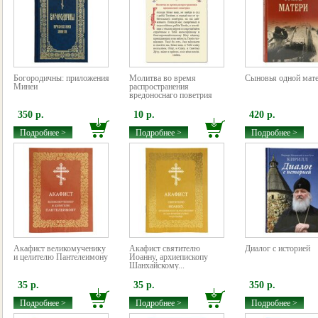
Богородичны: приложения
Молитва во время
Сыновья одной мат
Минеи
распространения
вредоноснаго поветрия
350 р.
10 р.
420 р.
Подробнее >
Подробнее >
Подробнее >
Акафист великомученику
Акафист святителю
Диалог с историей
и целителю Пантелеимону
Иоанну, архиепископу
Шанхайскому...
35 р.
35 р.
350 р.
Подробнее >
Подробнее >
Подробнее >