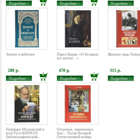
Подробнее >
Подробнее >
Подробнее >
Земное и небесное
Павел Корин. «О Великом
Женское лицо Побе
все мечты…»
280 р.
470 р.
315 р.
Подробнее >
Подробнее >
Подробнее >
Патриарх Московский и
Отгремев, закончились
всея Руси КИРИЛЛ.
бои...: Песни Великой
Библиографический...
Отечественной войны