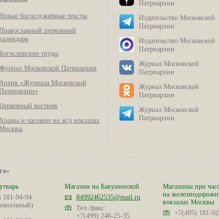
Патриархии
Новые богослужебные тексты
Издательство Московской
Патриархии
Православный церковный
календарь
Издательство Московской
Патриархии
Богословские труды
Журнал Московской
Журнал Московской Патриархии
Патриархии
Архив «Журнала Московской
Журнал Московской
Патриархии»
Патриархии
Церковный вестник
Журнал Московской
Патриархии
Храмы и часовни на ж/д вокзалах
Москвы
га»
утварь
Магазин на Бакунинской
Магазины при час
на железнодорож
) 181-94-94
84992462535@mail.ru
вокзалах Москвы
канальный)
Тел./факс:
+7(495) 181-92
+7(499) 246-25-35