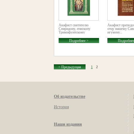
Акафист святителю
Акафист препод
Спиридону, епископу
отцу нашему Сав
Тримифунтскому
игумену...
Подробнее >
Подробнее
< Предыдущая
1
2
Об издательстве
История
Наши издания