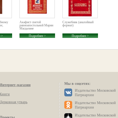
обному
Акафист святой
Служебник (аналойный
ве,
равноапостольной Марии
формат)
Магдалине
 >
Подробнее >
Подробнее >
Мы в соцсетях:
Интернет-магазин
Издательство Московской
Книги
Патриархии
Церковная утварь
Издательство Московской
Патриархии
Издательство Московской
Проекты