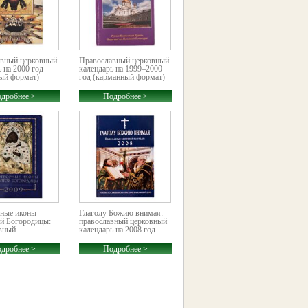
вный церковный
Православный церковный
 на 2000 год
календарь на 1999–2000
ый формат)
год (карманный формат)
дробнее >
Подробнее >
ные иконы
Глаголу Божию внимая:
й Богородицы:
православный церковный
ный...
календарь на 2008 год...
дробнее >
Подробнее >