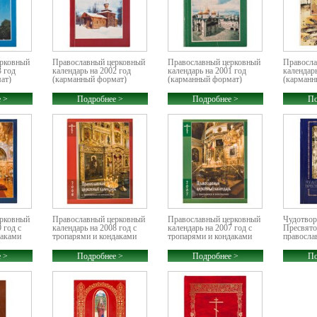
ерковный
Православный церковный
Православный церковный
Правосла
3 год
календарь на 2002 год
календарь на 2001 год
календарь
ат)
(карманный формат)
(карманный формат)
(карманн
 >
Подробнее >
Подробнее >
По
ерковный
Православный церковный
Православный церковный
Чудотвор
 год с
календарь на 2008 год с
календарь на 2007 год с
Пресвято
даками
тропарями и кондаками
тропарями и кондаками
православ
 >
Подробнее >
Подробнее >
По