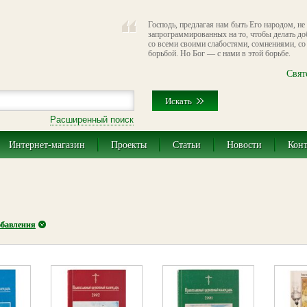
Господь, предлагая нам быть Его народом, не
запрограммированных на то, чтобы делать д
со всеми своими слабостями, сомнениями, со
борьбой. Но Бог — с нами в этой борьбе.
Свят
Расширенный поиск
Интернет-магазин
Проекты
Статьи
Новости
Кон
обавления