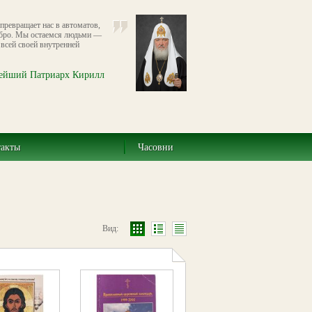
 превращает нас в автоматов,
обро. Мы остаемся людьми —
 всей своей внутренней
ейший Патриарх Кирилл
такты
Часовни
Вид: