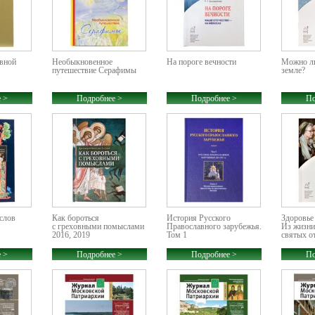
вной
Необыкновенное
На пороге вечности
Можно ли
путешествие Серафимы
земле?
 >
Подробнее >
Подробнее >
По
слов
Как бороться
История Русского
Здоровье 
с греховными помыслами
Православного зарубежья.
Из жизни
2016, 2019
Том 1
святых от
 >
Подробнее >
Подробнее >
По