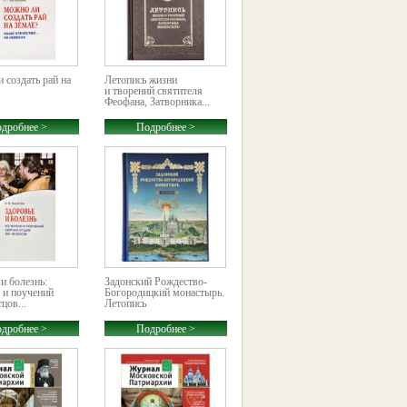
 создать рай на
Летопись жизни
и творений святителя
Феофана, Затворника...
дробнее >
Подробнее >
и болезнь:
Задонский Рождество-
 и поучений
Богородицкий монастырь.
цов...
Летопись
дробнее >
Подробнее >