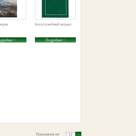
еверие
Богослужебный журнал
дробнее >
Подробнее >
Показывать по:
12