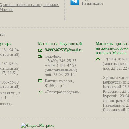
Патриархии
Храмы и часовни на ж/д вокзалах
Москвы
га»
утварь
Магазин на Бакунинской
Магазины при час
на железнодорож
) 181-94-94
84992462535@mail.ru
вокзалах Москвы
канальный)
Тел./факс:
+7(495) 181-92
+7(499) 246-25-35
) 181-92-92
(многоканальн
+7(495) 181-92-92
канальный)
доб. 23-32, 22-
(многоканальный)
-17, 22-51,
доб. 23-03, 23-14
Храмы и часов
Бакунинская ул.,
) 983-33-70
Белорусский: 
81/55, стр.1.
канальный)
Казанский 23-
Киевский: 23-
«Электрозаводская»
ская ул., д.
Курский: 23-6
р. 1.
Ленинградский
ивная»
Павелецкий: 2
Ярославский: 