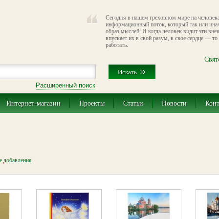
Сегодня в нашем греховном мире на человек
информационный поток, который так или ина
образ мыслей. И когда человек видит эти вне
впускает их в свой разум, в свое сердце — т
работать.
Свят
Расширенный поиск
Интернет-магазин
Проекты
Статьи
Новости
Кон
те добавления