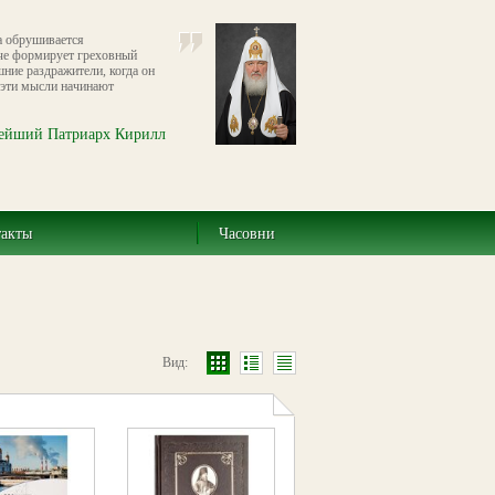
а обрушивается
че формирует греховный
шние раздражители, когда он
о эти мысли начинают
ейший Патриарх Кирилл
такты
Часовни
Вид: