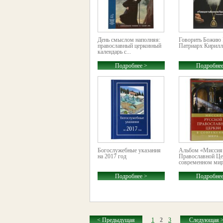
День смыслом наполняя:
Говорить Божию 
православный церковный
Патриарх Кирилл
календарь с...
Подробнее >
Подробнее
Богослужебные указания
Альбом «Миссия
на 2017 год
Православной Це
современном ми
Подробнее >
Подробнее
< Предыдущая
1
2
3
Следующая 