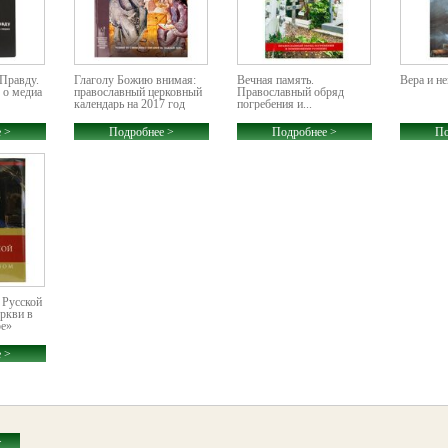
Правду.
Глаголу Божию внимая:
Вечная память.
Вера и н
 о медиа
православный церковный
Православный обряд
календарь на 2017 год
погребения и...
 >
Подробнее >
Подробнее >
По
 Русской
ркви в
ре»
 >
>