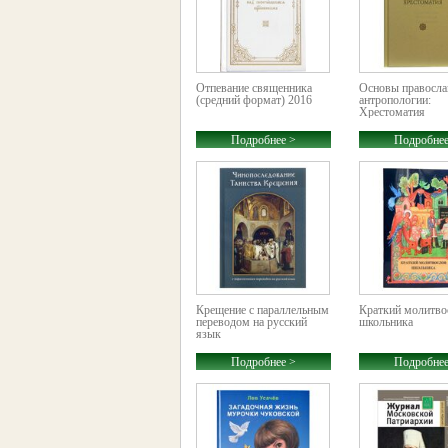
Отпевание священника
Основы правосла
(средний формат) 2016
антропологии:
Хрестоматия
Подробнее >
Подробнее
Крещение с параллельным
Краткий молитво
переводом на русский
школьника
язык
Подробнее >
Подробнее