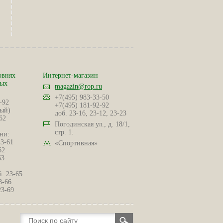
овнях
Интернет-магазин
ных
magazin@rop.ru
+7(495) 983-33-50
-92
+7(495) 181-92-92
ый)
доб. 23-16, 23-12, 23-23
62
Погодинская ул., д. 18/1,
стр. 1.
ни:
23-61
«Спортивная»
62
63
4
: 23-65
3-66
23-69