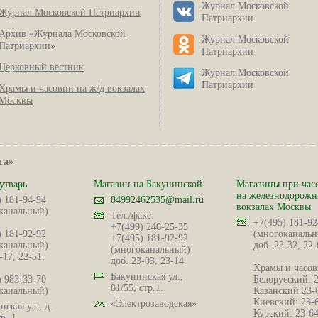
Журнал Московской
Журнал Московской Патриархии
Патриархии
Архив «Журнала Московской
Журнал Московской
Патриархии»
Патриархии
Церковный вестник
Журнал Московской
Патриархии
Храмы и часовни на ж/д вокзалах
Москвы
га»
утварь
Магазин на Бакунинской
Магазины при час
на железнодорож
) 181-94-94
84992462535@mail.ru
вокзалах Москвы
канальный)
Тел./факс:
+7(495) 181-92
+7(499) 246-25-35
) 181-92-92
(многоканальн
+7(495) 181-92-92
канальный)
доб. 23-32, 22-
(многоканальный)
-17, 22-51,
доб. 23-03, 23-14
Храмы и часов
Бакунинская ул.,
) 983-33-70
Белорусский: 
81/55, стр.1.
канальный)
Казанский 23-
Киевский: 23-
«Электрозаводская»
ская ул., д.
Курский: 23-6
р. 1.