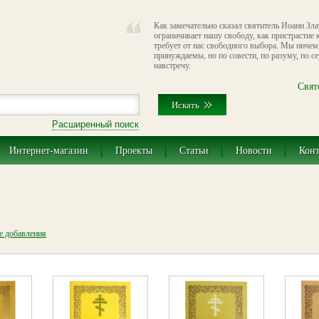
Как замечательно сказал святитель Иоанн Злат
ограничивает нашу свободу, как пристрастие
требует от нас свободного выбора. Мы ниче
принуждаемы, но по совести, по разуму, по 
навстречу.
Свят
Расширенный поиск
Интернет-магазин
Проекты
Статьи
Новости
Кон
те добавления