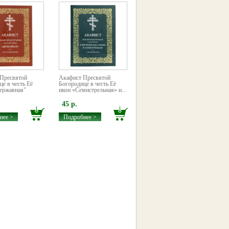
Пресвятой
Акафист Пресвятой
е в честь Её
Богородице в честь Её
ержавная"
икон «Семистрельная» и...
45 р.
нее >
Подробнее >