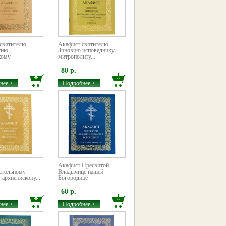
святителю
Акафист святителю
тию
Зиновию исповеднику,
кому
митрополиту...
80 р.
нее >
Подробнее >
Акафист Пресвятой
стольному
Владычице нашей
архиепископу...
Богородице
60 р.
нее >
Подробнее >