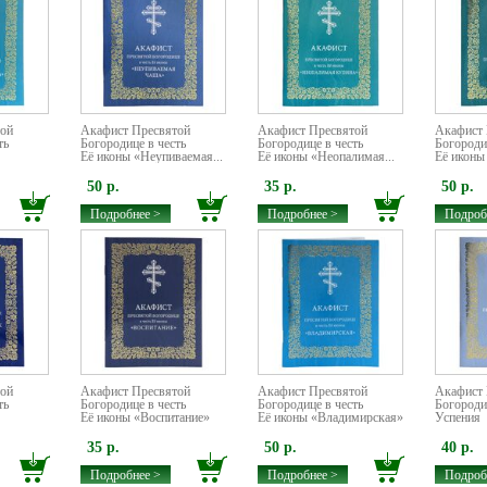
той
Акафист Пресвятой
Акафист Пресвятой
Акафист 
ть
Богородице в честь
Богородице в честь
Богороди
Её иконы «Неупиваемая...
Её иконы «Неопалимая...
Её иконы
50 р.
35 р.
50 р.
Подробнее >
Подробнее >
Подроб
той
Акафист Пресвятой
Акафист Пресвятой
Акафист 
ть
Богородице в честь
Богородице в честь
Богородиц
Её иконы «Воспитание»
Её иконы «Владимирская»
Успения
35 р.
50 р.
40 р.
Подробнее >
Подробнее >
Подроб