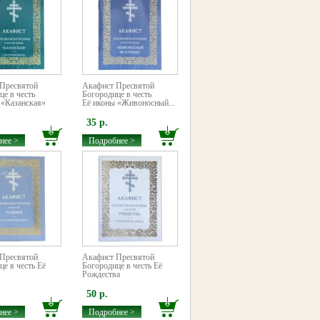
Пресвятой
Акафист Пресвятой
це в честь
Богородице в честь
 «Казанская»
Её иконы «Живоносный...
35 р.
нее >
Подробнее >
Пресвятой
Акафист Пресвятой
е в честь Её
Богородице в честь Её
Рождества
50 р.
нее >
Подробнее >