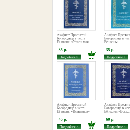
Акафист Пресвятой
Акафист Пресвя
Богородице в честь
Богородице в чес
Её иконы «Утоли моя...
Её иконы...
35 р.
35 р.
Подробнее >
Подробнее >
Акафист Пресвятой
Акафист Пресвя
Богородице в честь
Богородице в чес
Её иконы «Всецарица»
Её иконы «Всех...
45 р.
60 р.
Подробнее >
Подробнее >