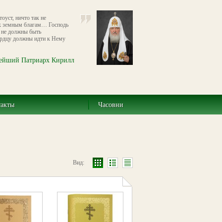
оуст, ничто так не
 к земным благам… Господь
м не должны быть
сердцу должны идти к Нему
ейший Патриарх Кирилл
такты
Часовни
Вид: