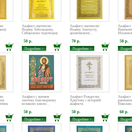
лю
Акафист святителю
Акафист святителю
Акафист 
копу
Иоанну Тобольскому,
Иоанну Златоусту,
Иннокен
Сибирскому чудотворцу
архиепископу...
Московс
50 р.
70 р.
50 р.
Подробнее >
Подробнее >
Подроб
лю
Акафист с житием
Акафист Рождеству
Акафист
опу
святому благоверному
Христову с историей
равноапо
итием
великому князю...
акафиста
Николаю, 
50 р.
50 р.
60 р.
Подробнее >
Подробнее >
Подроб