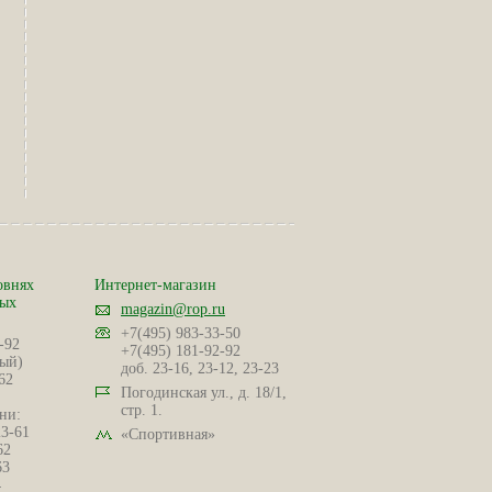
овнях
Интернет-магазин
ных
magazin@rop.ru
+7(495) 983-33-50
-92
+7(495) 181-92-92
ый)
доб. 23-16, 23-12, 23-23
62
Погодинская ул., д. 18/1,
стр. 1.
ни:
23-61
«Спортивная»
62
63
4