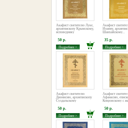
Акафист святителю Луке,
Акафист святите
архиепископу Крымскому,
Иоанну, архиепис
исповеднику
Шанхайскому...
50 р.
35 р.
Подробнее >
Подробнее >
Акафист святителю
Акафист святите
Дионисию, архиепископу
Афанасию, еписк
Суздальскому
Ковровскому с ж
50 р.
50 р.
Подробнее >
Подробнее >