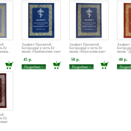
той
Акафист Пресвятой
Акафист Пресвятой
Акафист 
ть Её
Богородице в честь Её
Богородице в честь Её
Богородиц
ница...
иконы «Прибавление ума»
иконы «Иерусалимская»
иконы "Д
45 р.
50 р.
40 р.
Подробнее >
Подробнее >
Подроб
той
ть Её
ница»