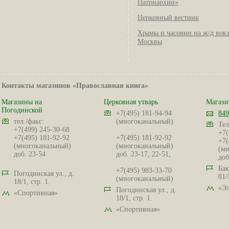
Патриархии»
Церковный вестник
Храмы и часовни на ж/д вок
Москвы
Контакты магазинов «Православная книга»
Магазины на
Церковная утварь
Магази
Погодинской
+7(495) 181-94-94
849
тел./факс:
(многоканальный)
Тел
+7(499) 245-30-68
+7(
+7(495) 181-92-92
+7(495) 181-92-92
+7(
(многоканальный)
(многоканальный)
(мн
доб. 23-54
доб. 23-17, 22-51,
доб
Бак
+7(495) 983-33-70
Погодинская ул., д.
81/
(многоканальный)
18/1, стр. 1.
«Эл
Погодинская ул., д.
«Спортивная»
18/1, стр. 1.
«Спортивная»