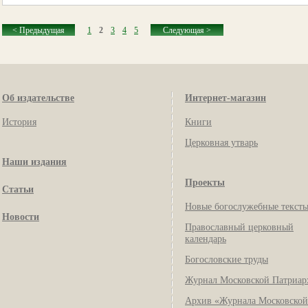
< Предыдущая
1
2
3
4
5
Следующая >
Об издательстве
Интернет-магазин
История
Книги
Церковная утварь
Наши издания
Проекты
Статьи
Новые богослужебные текст
Новости
Православный церковный
календарь
Богословские труды
Журнал Московской Патриар
Архив «Журнала Московской