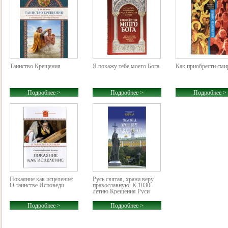
Таинство Крещения
Я покажу тебе моего Бога
Как приобрести сми
Подробнее >
Подробнее >
Подробнее >
Покаяние как исцеление:
Русь святая, храни веру
О таинстве Исповеди
православную: К 1030–
летию Крещения Руси
Подробнее >
Подробнее >