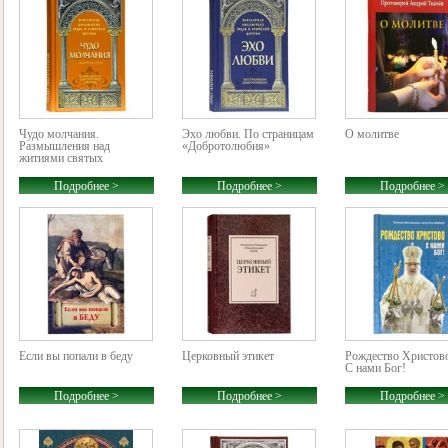
Чудо молчания.
Эхо любви. По страницам
О молитве
Размышления над
«Добротолюбия»
житиями святых
Подробнее >
Подробнее >
Подробнее >
Если вы попали в беду
Церковный этикет
Рождество Христов
С нами Бог!
Подробнее >
Подробнее >
Подробнее >