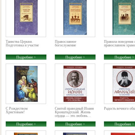
Таинства Церкви.
Православное
Правила поведения 
Подготовка и участие
богослужение
православном храм
Подробнее >
Подробнее >
Подробнее >
С Рождеством
Святой праведный Иоанн
Радость вечного об
Христовым!
Кронштадтский. Жизнь
сердца — это любовь…
Подробнее >
Подробнее >
Подробнее >