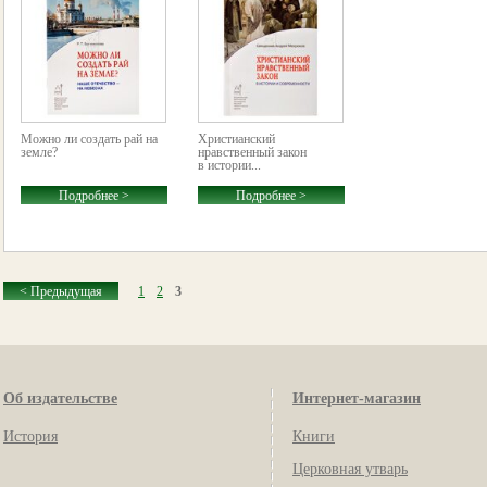
Можно ли создать рай на
Христианский
земле?
нравственный закон
в истории...
Подробнее >
Подробнее >
< Предыдущая
1
2
3
Об издательстве
Интернет-магазин
История
Книги
Церковная утварь