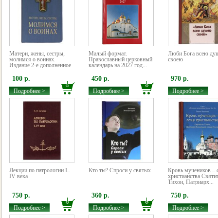
Матери, жены, сестры,
Малый формат.
Люби Бога всею д
молимся о воинах.
Православный церковный
своею
Издание 2-е дополненное
календарь на 2027 год...
100 р.
450 р.
970 р.
Подробнее >
Подробнее >
Подробнее >
Лекции по патрологии I–
Кто ты? Спроси у святых
Кровь мучеников – 
IV века
христианства Святи
Тихон, Патриарх...
750 р.
360 р.
750 р.
Подробнее >
Подробнее >
Подробнее >