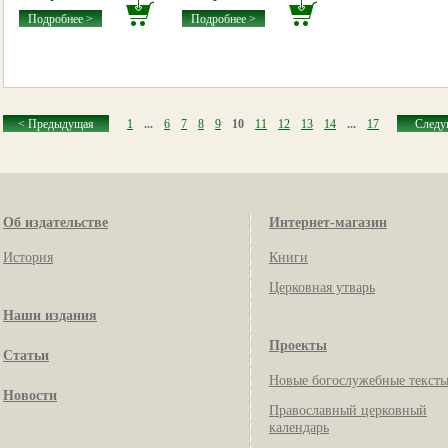
Подробнее >
Подробнее >
< Предыдущая
1
...
6
7
8
9
10
11
12
13
14
...
17
Следу
Об издательстве
Интернет-магазин
История
Книги
Церковная утварь
Наши издания
Проекты
Статьи
Новые богослужебные текст
Новости
Православный церковный
календарь