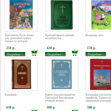
Креститель Руси: книга
Краткий православный
Колькино лето
для дополнительного
молитвослов
чтения по истории
250 р.
420 р.
170 р.
Подробнее >
Подробнее >
Подробнее >
Канонник
Канон умилительный ко
Календарь увеличе
Пресвятей Богородице,
шрифтом. Правосл
чтомый женою...
церковный календарь
650 р.
100 р.
500 р.