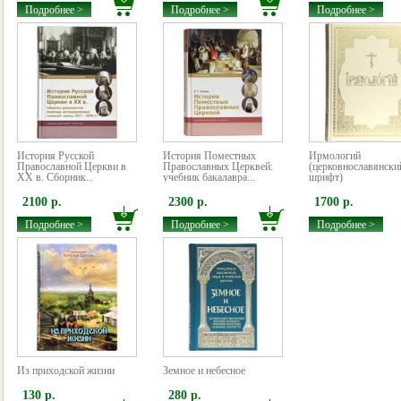
Подробнее >
Подробнее >
Подробнее >
История Русской
История Поместных
Ирмологий
Православной Церкви в
Православных Церквей:
(церковнославянски
XX в. Сборник...
учебник бакалавра...
шрифт)
2100 р.
2300 р.
1700 р.
Подробнее >
Подробнее >
Подробнее >
Из приходской жизни
Земное и небесное
130 р.
280 р.