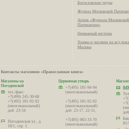
Богословские труды
Журнал Московской Патриар
Архив «Журнала Московской
Патриархии»
Церковный вестник
Храмы и часовни на ж/д вок
Москвы
Контакты магазинов «Православная книга»
Магазины на
Церковная утварь
Магази
Погодинской
+7(495) 181-94-94
849
тел./факс:
(многоканальный)
Тел
+7(499) 245-30-68
+7(
+7(495) 181-92-92
+7(495) 181-92-92
+7(
(многоканальный)
(многоканальный)
(мн
доб. 23-54
доб. 23-17, 22-51,
доб
Бак
+7(495) 983-33-70
Погодинская ул., д.
81/
(многоканальный)
18/1, стр. 1.