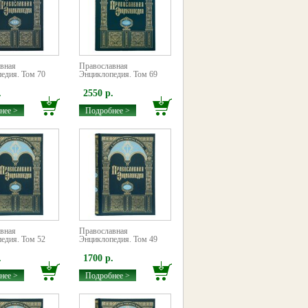
вная
Православная
едия. Том 70
Энциклопедия. Том 69
.
2550 р.
нее >
Подробнее >
вная
Православная
едия. Том 52
Энциклопедия. Том 49
.
1700 р.
нее >
Подробнее >