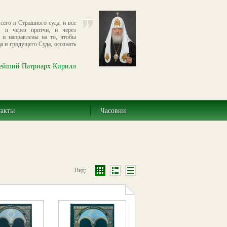
сего и Страшного суда, и все
т и через притчи, и через
 и направлены на то, чтобы
а и грядущего Суда, осознать
ейший Патриарх Кирилл
такты
Часовни
Вид: