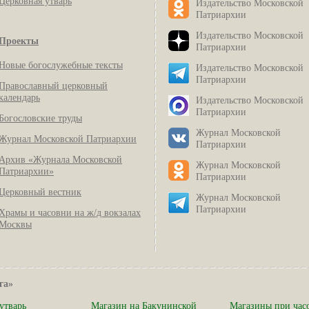
Церковная утварь
Издательство Московской
Патриархии
Издательство Московской
Проекты
Патриархии
Новые богослужебные тексты
Издательство Московской
Патриархии
Православный церковный
календарь
Издательство Московской
Патриархии
Богословские труды
Журнал Московской
Журнал Московской Патриархии
Патриархии
Архив «Журнала Московской
Журнал Московской
Патриархии»
Патриархии
Церковный вестник
Журнал Московской
Патриархии
Храмы и часовни на ж/д вокзалах
Москвы
га»
утварь
Магазин на Бакунинской
Магазины при час