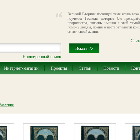
Великий Вторник посвящен теме конца века 
поучения Господа, которые Он преподаё
пророчества, связаны именно с этой темой
помочь людям, помня о неотвратимости конц
смысл своей жизни.
Свят
Расширенный поиск
Интернет-магазин
Проекты
Статьи
Новости
Кон
обавления