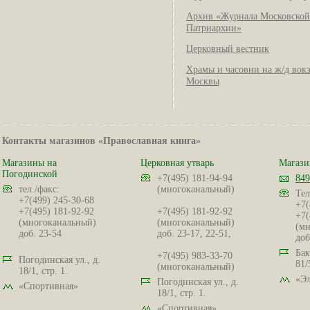
Архив «Журнала Московской
Патриархии»
Церковный вестник
Храмы и часовни на ж/д вок
Москвы
Контакты магазинов «Православная книга»
Магазины на
Церковная утварь
Магази
Погодинской
+7(495) 181-94-94
849
тел./факс:
(многоканальный)
Тел
+7(499) 245-30-68
+7(
+7(495) 181-92-92
+7(495) 181-92-92
+7(
(многоканальный)
(многоканальный)
(мн
доб. 23-54
доб. 23-17, 22-51,
доб
Бак
+7(495) 983-33-70
Погодинская ул., д.
81/
(многоканальный)
18/1, стр. 1.
«Эл
Погодинская ул., д.
«Спортивная»
18/1, стр. 1.
«Спортивная»