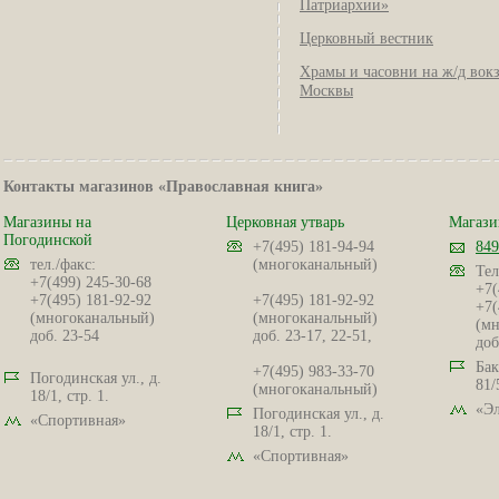
Патриархии»
Церковный вестник
Храмы и часовни на ж/д вок
Москвы
Контакты магазинов «Православная книга»
Магазины на
Церковная утварь
Магази
Погодинской
+7(495) 181-94-94
849
тел./факс:
(многоканальный)
Тел
+7(499) 245-30-68
+7(
+7(495) 181-92-92
+7(495) 181-92-92
+7(
(многоканальный)
(многоканальный)
(мн
доб. 23-54
доб. 23-17, 22-51,
доб
Бак
+7(495) 983-33-70
Погодинская ул., д.
81/
(многоканальный)
18/1, стр. 1.
«Эл
Погодинская ул., д.
«Спортивная»
18/1, стр. 1.
«Спортивная»