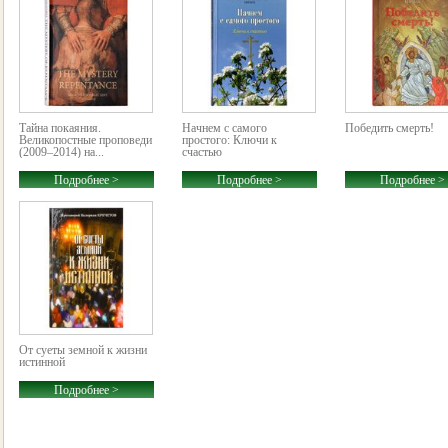
Тайна покаяния.
Начнем с самого
Победить смерть!
Великопостные проповеди
простого: Ключи к
(2009–2014) на...
счастью
Подробнее >
Подробнее >
Подробнее >
От суеты земной к жизни
истинной
Подробнее >