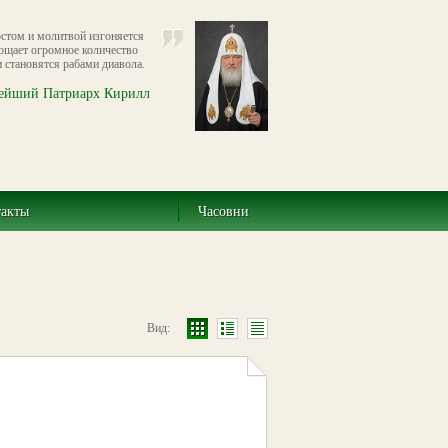
остом и молитвой изгоняется
бощает огромное количество
 становятся рабами диавола.
ейший Патриарх Кирилл
такты
Часовни
Вид: