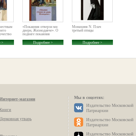
честным
«Покаяния отверзи ми
Монахиня N. Плач
чего
двери, Жизнодавче». О
третьей птицы
ночество
подвиге покаяния
 >
Подробнее >
Подробнее >
Мы в соцсетях:
Интернет-магазин
Издательство Московской
Книги
Патриархии
Церковная утварь
Издательство Московской
Патриархии
Издательство Московской