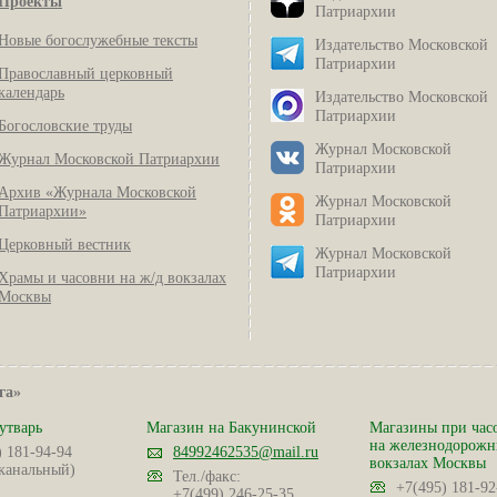
Проекты
Патриархии
Новые богослужебные тексты
Издательство Московской
Патриархии
Православный церковный
календарь
Издательство Московской
Патриархии
Богословские труды
Журнал Московской
Журнал Московской Патриархии
Патриархии
Архив «Журнала Московской
Журнал Московской
Патриархии»
Патриархии
Церковный вестник
Журнал Московской
Патриархии
Храмы и часовни на ж/д вокзалах
Москвы
га»
утварь
Магазин на Бакунинской
Магазины при час
на железнодорож
) 181-94-94
84992462535@mail.ru
вокзалах Москвы
канальный)
Тел./факс:
+7(495) 181-92
+7(499) 246-25-35