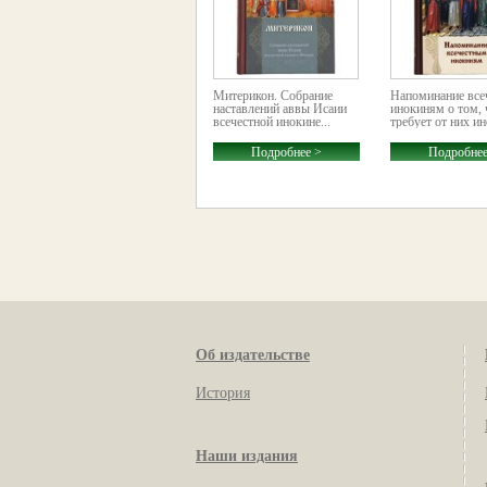
Митерикон. Собрание
Напоминание все
наставлений аввы Исаии
инокиням о том, 
всечестной инокине...
требует от них и
Подробнее >
Подробнее
Об издательстве
История
Наши издания