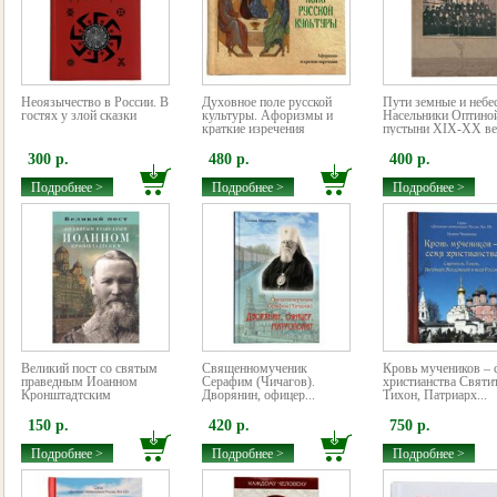
Неоязычество в России. В
Духовное поле русской
Пути земные и небе
гостях у злой сказки
культуры. Афоризмы и
Насельники Оптино
краткие изречения
пустыни XIX-XX век
300 р.
480 р.
400 р.
Подробнее >
Подробнее >
Подробнее >
Великий пост со святым
Священномученик
Кровь мучеников – 
праведным Иоанном
Серафим (Чичагов).
христианства Святи
Кронштадтским
Дворянин, офицер...
Тихон, Патриарх...
150 р.
420 р.
750 р.
Подробнее >
Подробнее >
Подробнее >