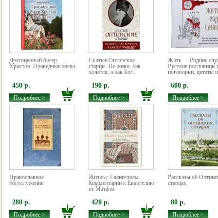
Драгоценный бисер
Святые Оптинские
Жить — Родине слу
Христов. Праведные жены
старцы. Не живи, как
Русские пословицы 
хочется, а как Бог...
поговорки, цитаты из
450 р.
190 р.
600 р.
Подробнее >
Подробнее >
Подробнее >
Православное
Жизнь с Евангелием.
Рассказы об Оптинс
богослужение
Комментарии к Евангелию
старцах
от Матфея
280 р.
420 р.
80 р.
Подробнее >
Подробнее >
Подробнее >