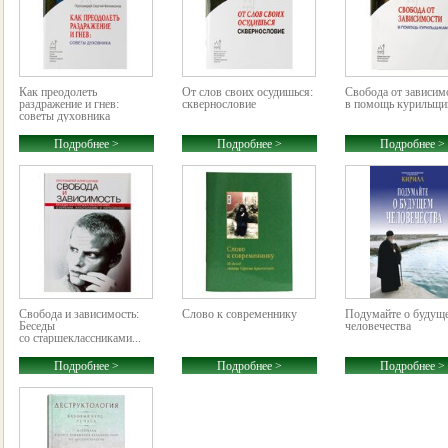
Как преодолеть
От слов своих осудишься:
Свобода от зависим
раздражение и гнев:
сквернословие
в помощь курильщи
советы духовника
Подробнее >
Подробнее >
Подробнее >
Свобода и зависимость:
Слово к современнику
Подумайте о будущ
Беседы
человечества
со старшеклассниками...
Подробнее >
Подробнее >
Подробнее >