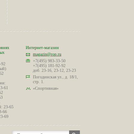
овнях
Интернет-магазин
ных
magazin@rop.ru
+7(495) 983-33-50
-92
+7(495) 181-92-92
ый)
доб. 23-16, 23-12, 23-23
62
Погодинская ул., д. 18/1,
стр. 1.
ни:
23-61
«Спортивная»
62
63
4
: 23-65
3-66
23-69