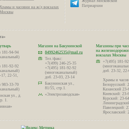
Журнал Московской
Патриархии
Храмы и часовни на ж/д вокзалах
Москвы
га»
утварь
Магазин на Бакунинской
Магазины при час
на железнодорож
) 181-94-94
84992462535@mail.ru
вокзалах Москвы
канальный)
Тел./факс:
+7(495) 181-92
+7(499) 246-25-35
) 181-92-92
(многоканальн
+7(495) 181-92-92
канальный)
доб. 23-32, 22-
(многоканальный)
-17, 22-51,
доб. 23-03, 23-14
Храмы и часов
Бакунинская ул.,
) 983-33-70
Белорусский: 
81/55, стр.1.
канальный)
Казанский 23-
Киевский: 23-
«Электрозаводская»
ская ул., д.
Курский: 23-6
р. 1.
Ленинградский
ивная»
Павелецкий: 2
Ярославский: 