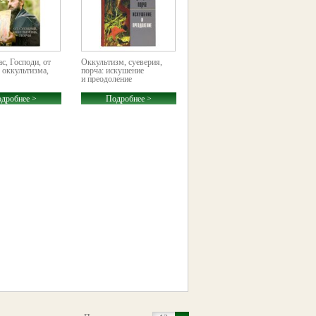
с, Господи, от
Оккультизм, суеверия,
 оккультизма,
порча: искушение
и преодоление
дробнее >
Подробнее >