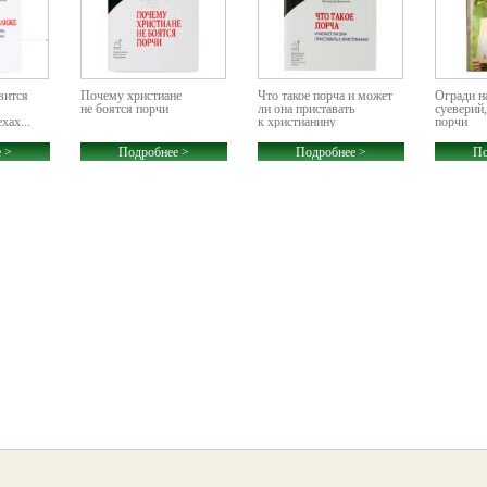
вится
Почему христиане
Что такое порча и может
Огради на
не боятся порчи
ли она приставать
суеверий,
хах...
к христианину
порчи
 >
Подробнее >
Подробнее >
По