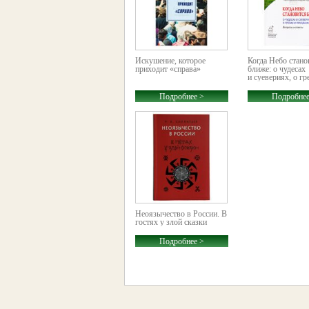
Искушение, которое
Когда Небо стано
приходит «справа»
ближе: о чудесах
и суевериях, о гре
Подробнее >
Подробнее
Неоязычество в России. В
гостях у злой сказки
Подробнее >