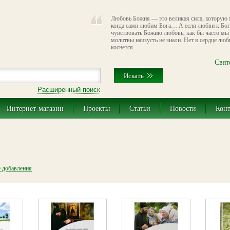
Любовь Божия — это великая сила, которую м
когда сами любим Бога… А если любви к Богу
чувствовать Божию любовь, как бы часто мы 
молитвы наизусть не знали. Нет в сердце люб
коснется.
Свят
Расширенный поиск
Интернет-магазин
Проекты
Статьи
Новости
Кон
е добавления