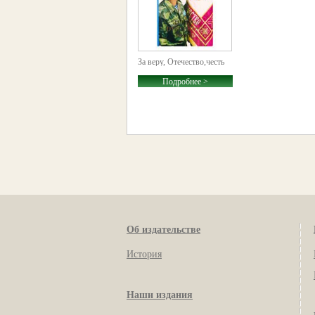
За веру, Отечество,честь
Подробнее >
Об издательстве
История
Наши издания