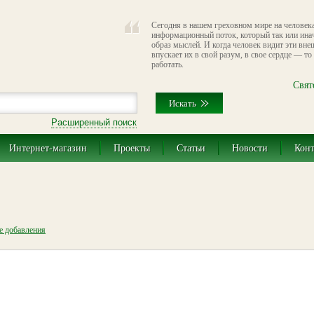
Сегодня в нашем греховном мире на человек
информационный поток, который так или ина
образ мыслей. И когда человек видит эти вне
впускает их в свой разум, в свое сердце — т
работать.
Свят
Расширенный поиск
Интернет-магазин
Проекты
Статьи
Новости
Кон
те добавления