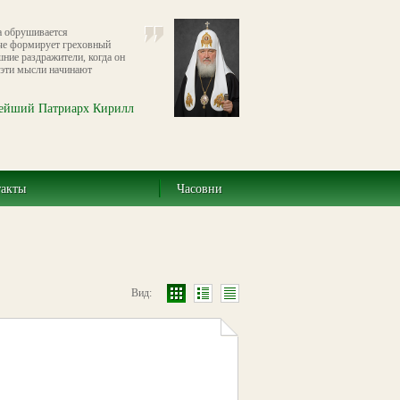
а обрушивается
че формирует греховный
шние раздражители, когда он
о эти мысли начинают
ейший Патриарх Кирилл
такты
Часовни
Вид: