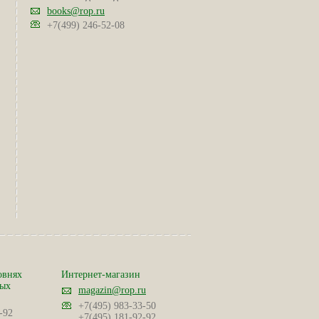
books@rop.ru
+7(499) 246-52-08
овнях
Интернет-магазин
ных
magazin@rop.ru
+7(495) 983-33-50
-92
+7(495) 181-92-92