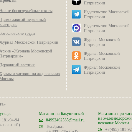
Проекты
Патриархии
Новые богослужебные тексты
Издательство Московской
Патриархии
Православный церковный
календарь
Издательство Московской
Патриархии
Богословские труды
Журнал Московской
Журнал Московской Патриархии
Патриархии
Архив «Журнала Московской
Журнал Московской
Патриархии»
Патриархии
Церковный вестник
Журнал Московской
Патриархии
Храмы и часовни на ж/д вокзалах
Москвы
га»
утварь
Магазин на Бакунинской
Магазины при час
на железнодорож
) 181-94-94
84992462535@mail.ru
вокзалах Москвы
канальный)
Тел./факс:
+7(495) 181-92
+7(499) 246-25-35