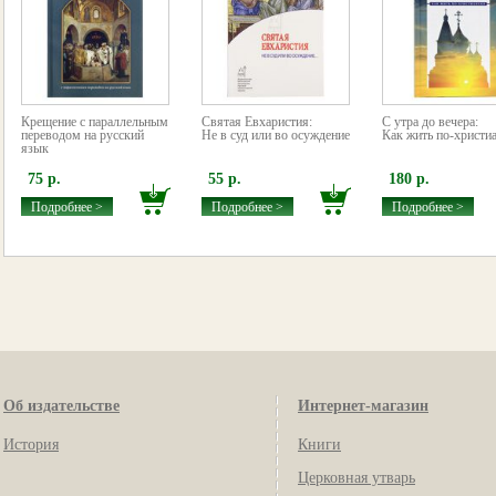
Крещение с параллельным
Святая Евхаристия:
С утра до вечера:
переводом на русский
Не в суд или во осуждение
Как жить по-христи
язык
75 р.
55 р.
180 р.
Подробнее >
Подробнее >
Подробнее >
Об издательстве
Интернет-магазин
История
Книги
Церковная утварь