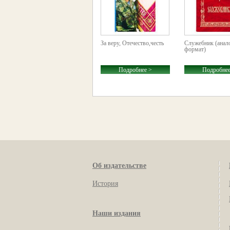
За веру, Отечество,честь
Служебник (анал
формат)
Подробнее >
Подробнее
Об издательстве
История
Наши издания