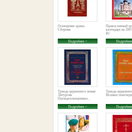
Освящение храма.
Православный ц
Сборник
календарь на 2007
ф)
Подробнее >
Подробнее
Триодь церковного пения:
Триодь церковног
Литургия
Великое повечер
Преждеосвященных...
Подробнее >
Подробнее