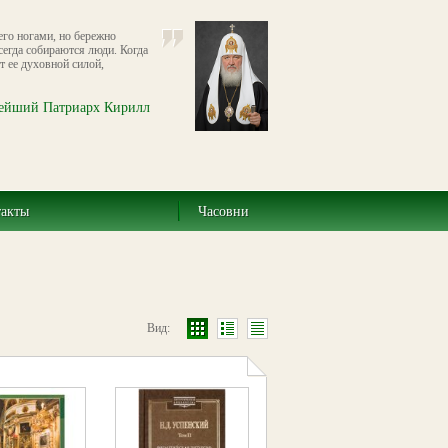
его ногами, но бережно
всегда собираются люди. Когда
т ее духовной силой,
ейший Патриарх Кирилл
такты
Часовни
Вид: