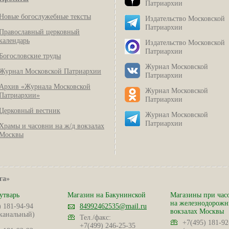
Патриархии
Новые богослужебные тексты
Издательство Московской
Патриархии
Православный церковный
календарь
Издательство Московской
Патриархии
Богословские труды
Журнал Московской
Журнал Московской Патриархии
Патриархии
Архив «Журнала Московской
Журнал Московской
Патриархии»
Патриархии
Церковный вестник
Журнал Московской
Патриархии
Храмы и часовни на ж/д вокзалах
Москвы
га»
утварь
Магазин на Бакунинской
Магазины при час
на железнодорож
) 181-94-94
84992462535@mail.ru
вокзалах Москвы
канальный)
Тел./факс:
+7(495) 181-92
+7(499) 246-25-35