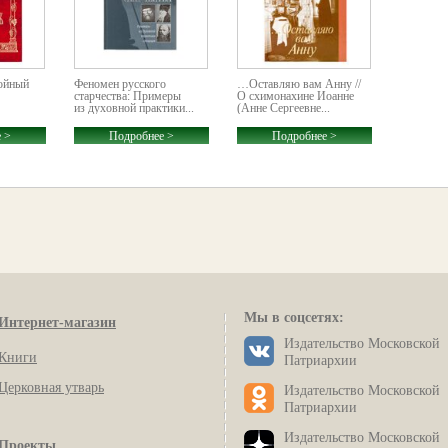
ойный
Феномен русского
…Оставляю вам Анну //
старчества: Примеры
О схимонахине Иоанне
из духовной практики...
(Анне Сергеевне...
 >
Подробнее >
Подробнее >
Мы в соцсетях:
Интернет-магазин
Издательство Московской
Книги
Патриархии
Церковная утварь
Издательство Московской
Патриархии
Издательство Московской
Проекты