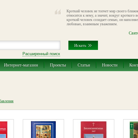
Кроткий человек не топчет мир своего ближн
относится к нему, а значит, вокруг кроткого 
кроткий человек созидает семью, он наполняе
любовью, взаимным уважением.
Свят
Расширенный поиск
Интернет-магазин
Проекты
Статьи
Новости
Кон
обавления