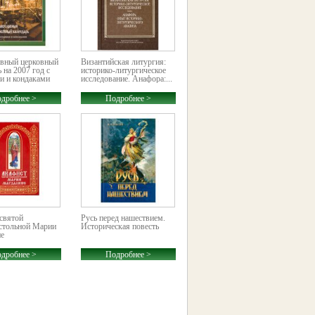
вный церковный
Византийская литургия:
 на 2007 год с
историко-литургическое
и и кондаками
исследование. Анафора:...
дробнее >
Подробнее >
святой
Русь перед нашествием.
стольной Марии
Историческая повесть
е
дробнее >
Подробнее >