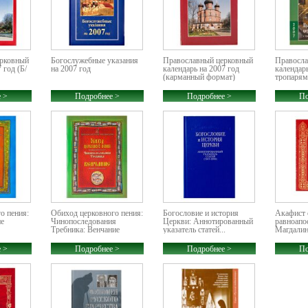
ерковный
Богослужебные указания
Православный церковный
Правосла
 год (Б/
на 2007 год
календарь на 2007 год
календарь
(карманный формат)
тропарям
 >
Подробнее >
Подробнее >
По
о пения:
Обиход церковного пения:
Богословие и история
Акафист 
ие
Чинопоследования
Церкви: Аннотированный
равноапо
Требника: Венчание
указатель статей...
Магдалин
 >
Подробнее >
Подробнее >
По