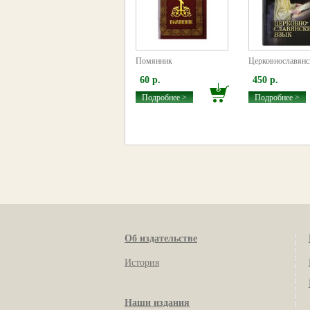
Помянник
Церковнославянс
60 р.
450 р.
Подробнее >
Подробнее >
Об издательстве
История
Наши издания