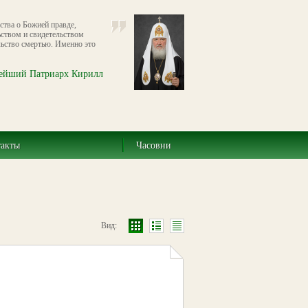
ства о Божией правде,
ьством и свидетельством
льство смертью. Именно это
ейший Патриарх Кирилл
такты
Часовни
Вид: