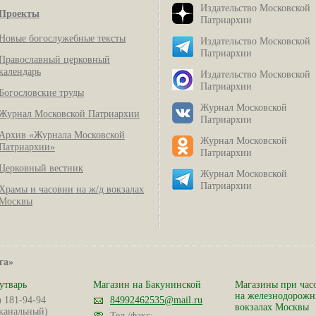
Издательство Московской
Проекты
Патриархии
Новые богослужебные тексты
Издательство Московской
Патриархии
Православный церковный
календарь
Издательство Московской
Патриархии
Богословские труды
Журнал Московской
Журнал Московской Патриархии
Патриархии
Архив «Журнала Московской
Журнал Московской
Патриархии»
Патриархии
Церковный вестник
Журнал Московской
Патриархии
Храмы и часовни на ж/д вокзалах
Москвы
га»
утварь
Магазин на Бакунинской
Магазины при час
на железнодорож
) 181-94-94
84992462535@mail.ru
вокзалах Москвы
канальный)
Тел./факс: