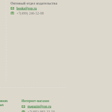
Оптовый отдел издательства
books@rop.ru
+7(499) 246-52-08
овнях
Интернет-магазин
ных
magazin@rop.ru
+7(495) 983-33-50