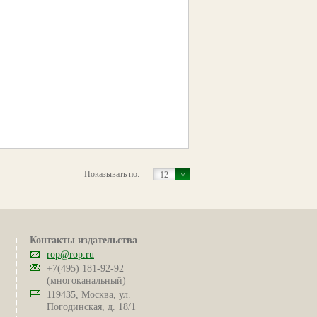
Показывать по:
12
Контакты издательства
rop@rop.ru
+7(495) 181-92-92
(многоканальный)
119435, Москва, ул.
Погодинская, д. 18/1