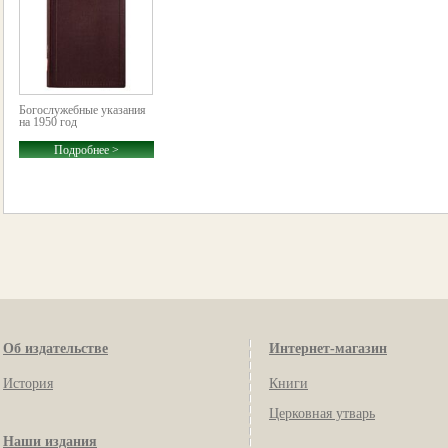
Богослужебные указания
на 1950 год
Подробнее >
Об издательстве
Интернет-магазин
История
Книги
Церковная утварь
Наши издания