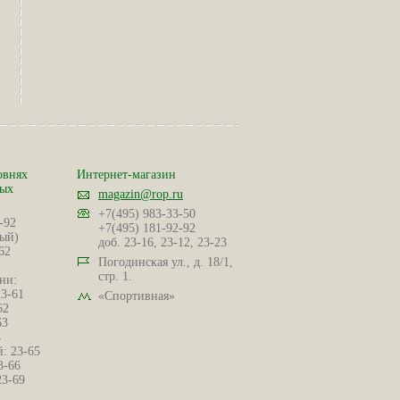
овнях
Интернет-магазин
ных
magazin@rop.ru
+7(495) 983-33-50
-92
+7(495) 181-92-92
ый)
доб. 23-16, 23-12, 23-23
62
Погодинская ул., д. 18/1,
стр. 1.
ни:
23-61
«Спортивная»
62
63
4
: 23-65
3-66
23-69