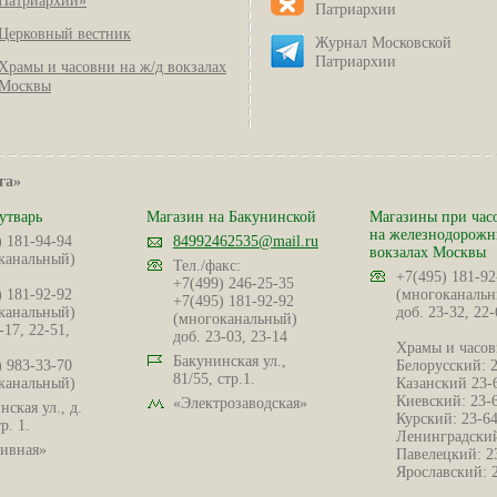
Патриархии»
Патриархии
Церковный вестник
Журнал Московской
Патриархии
Храмы и часовни на ж/д вокзалах
Москвы
га»
утварь
Магазин на Бакунинской
Магазины при час
на железнодорож
) 181-94-94
84992462535@mail.ru
вокзалах Москвы
канальный)
Тел./факс:
+7(495) 181-92
+7(499) 246-25-35
) 181-92-92
(многоканальн
+7(495) 181-92-92
канальный)
доб. 23-32, 22-
(многоканальный)
-17, 22-51,
доб. 23-03, 23-14
Храмы и часов
Бакунинская ул.,
) 983-33-70
Белорусский: 
81/55, стр.1.
канальный)
Казанский 23-
Киевский: 23-
«Электрозаводская»
ская ул., д.
Курский: 23-6
р. 1.
Ленинградский
ивная»
Павелецкий: 2
Ярославский: 