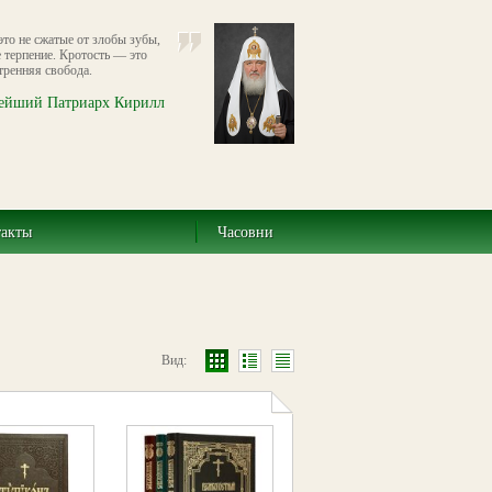
это не сжатые от злобы зубы,
е терпение. Кротость — это
тренняя свобода.
ейший Патриарх Кирилл
такты
Часовни
Вид: