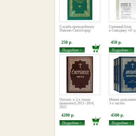
Служба преподобному
Сменный блок
Паисию Святогорцу
к Cинодику «О з
250 р.
450 р.
Подробнее >
Подробнее >
Октоих: в 2-х томах
Минея дополните
(комплект) 2011–2014,
3-х частях
2021
4200 р.
4500 р.
Подробнее >
Подробнее >