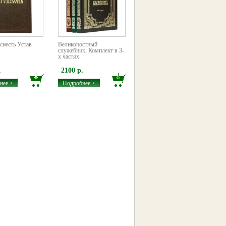
сиесть Устав
Великопостный
служебник. Комплект в 3-
х частях
.
2100 р.
нее >
Подробнее >