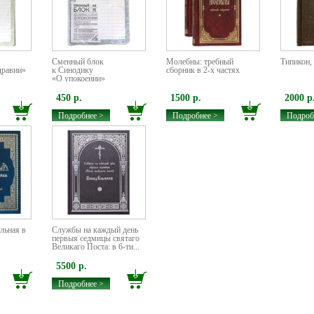
Сменный блок
Молебны: требный
Типикон, 
дравии»
к Cинодику
сборник в 2-х частях
«О упокоении»
450 р.
1500 р.
2000 р
Подробнее >
Подробнее >
Подроб
льная в
Службы на каждый день
первыя седмицы святаго
Великаго Поста: в 6-ти...
5500 р.
Подробнее >