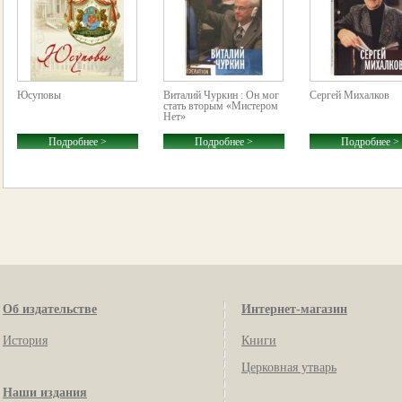
Юсуповы
Виталий Чуркин : Он мог
Сергей Михалков
стать вторым «Мистером
Нет»
Подробнее >
Подробнее >
Подробнее >
Об издательстве
Интернет-магазин
История
Книги
Церковная утварь
Наши издания