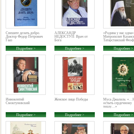
Спешите делать добро.
АЛЕКСАНДР
«Родина у нас одна»
Доктор Федор Петрович
НЕДОСТУП: Врач от
Митрополит Казанс
Гааз
Бога
Татарстанский Феофа
Подробнее >
Подробнее >
Подробнее >
Иннокентий
Женское лицо Победы
Муса Джалиль: «…
Смоктуновский
остыть сердечному
теплу…»
Подробнее >
Подробнее >
Подробнее >