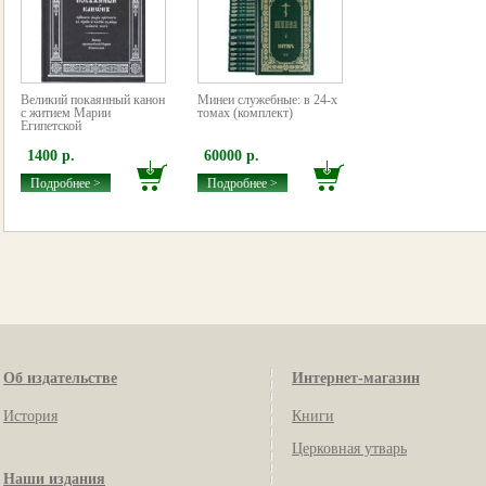
Великий покаянный канон
Минеи служебные: в 24-х
с житием Марии
томах (комплект)
Египетской
1400 р.
60000 р.
Подробнее >
Подробнее >
Об издательстве
Интернет-магазин
История
Книги
Церковная утварь
Наши издания