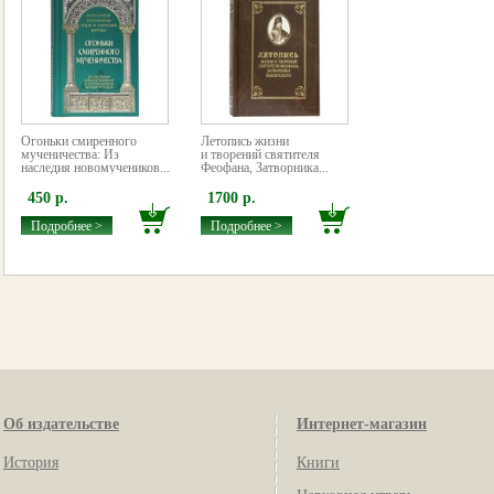
Огоньки смиренного
Летопись жизни
мученичества: Из
и творений святителя
наследия новомучеников...
Феофана, Затворника...
450 р.
1700 р.
Подробнее >
Подробнее >
Об издательстве
Интернет-магазин
История
Книги