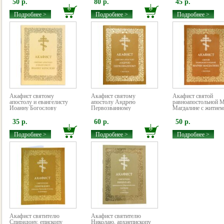
50 р.
80 р.
45 р.
Подробнее >
Подробнее >
Подробнее >
Акафист святому
Акафист святому
Акафист святой
апостолу и евангелисту
апостолу Андрею
равноапостольной 
Иоанну Богослову
Первозванному
Магдалине с житием
35 р.
60 р.
50 р.
Подробнее >
Подробнее >
Подробнее >
Акафист святителю
Акафист святителю
Спиридону, епископу
Николаю, архиепископу