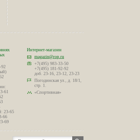
овнях
Интернет-магазин
ных
magazin@rop.ru
+7(495) 983-33-50
-92
+7(495) 181-92-92
ый)
доб. 23-16, 23-12, 23-23
62
Погодинская ул., д. 18/1,
стр. 1.
ни:
23-61
«Спортивная»
62
63
4
: 23-65
3-66
23-69