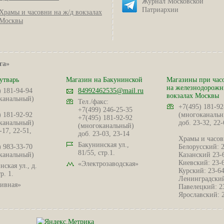
Журнал Московской
Патриархии
Храмы и часовни на ж/д вокзалах
Москвы
га»
утварь
Магазин на Бакунинской
Магазины при час
на железнодорож
) 181-94-94
84992462535@mail.ru
вокзалах Москвы
канальный)
Тел./факс:
+7(495) 181-92
+7(499) 246-25-35
) 181-92-92
(многоканальн
+7(495) 181-92-92
канальный)
доб. 23-32, 22-
(многоканальный)
-17, 22-51,
доб. 23-03, 23-14
Храмы и часов
Бакунинская ул.,
) 983-33-70
Белорусский: 
81/55, стр.1.
канальный)
Казанский 23-
Киевский: 23-
«Электрозаводская»
ская ул., д.
Курский: 23-6
р. 1.
Ленинградский
ивная»
Павелецкий: 2
Ярославский: 