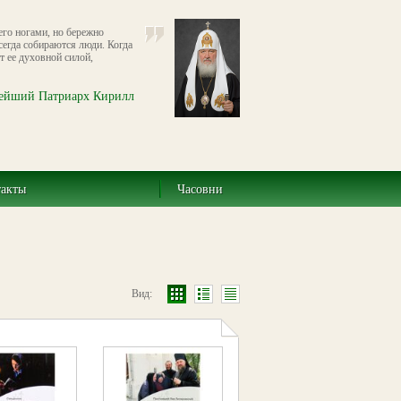
его ногами, но бережно
всегда собираются люди. Когда
т ее духовной силой,
ейший Патриарх Кирилл
такты
Часовни
Вид: