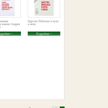
каяния
Царство Небесное и пути
м каноне Андрея
к нему
о
дробнее >
Подробнее >