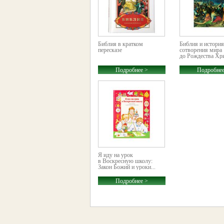
Библия в кратком
Библия и история
пересказе
сотворения мира
до Рождества Хр
Подробнее >
Подробнее
Я иду на урок
в Воскресную школу:
Закон Божий и уроки...
Подробнее >