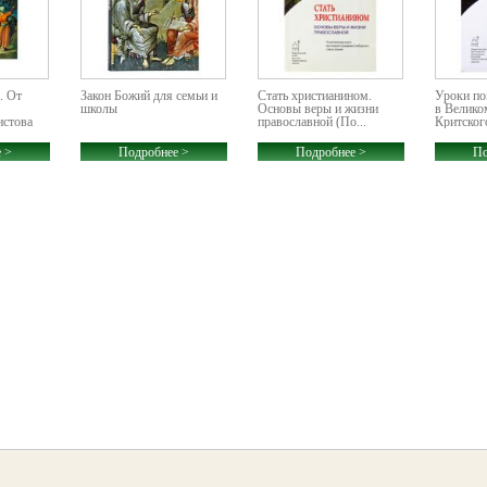
. От
Закон Божий для семьи и
Стать христианином.
Уроки по
школы
Основы веры и жизни
в Велико
истова
православной (По...
Критског
 >
Подробнее >
Подробнее >
По