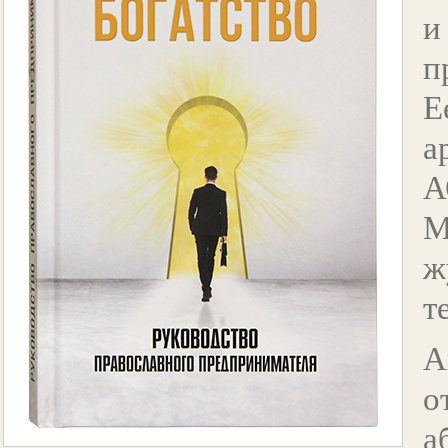
и
п
Е
а
А
М
т
А
о
а