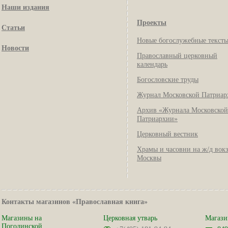
Наши издания
Проекты
Статьи
Новые богослужебные текст
Новости
Православный церковный
календарь
Богословские труды
Журнал Московской Патриар
Архив «Журнала Московской
Патриархии»
Церковный вестник
Храмы и часовни на ж/д вок
Москвы
Контакты магазинов «Православная книга»
Магазины на
Церковная утварь
Магази
Погодинской