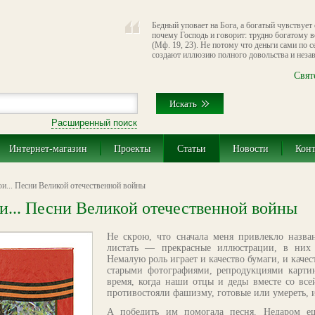
Бедный уповает на Бога, а богатый чувствует
почему Господь и говорит: трудно богатому 
(Мф. 19, 23). Не потому что деньги сами по с
создают иллюзию полного довольства и незав
Свят
Расширенный поиск
Интернет-магазин
Проекты
Статьи
Новости
Кон
ои... Песни Великой отечественной войны
и... Песни Великой отечественной войны
Не скрою, что сначала меня привлекло назва
листать — прекрасные иллюстрации, в них хо
Немалую роль играет и качество бумаги, и качес
старыми фотографиями, репродукциями карти
время, когда наши отцы и деды вместе со все
противостояли фашизму, готовые или умереть, 
А победить им помогала песня. Недаром 