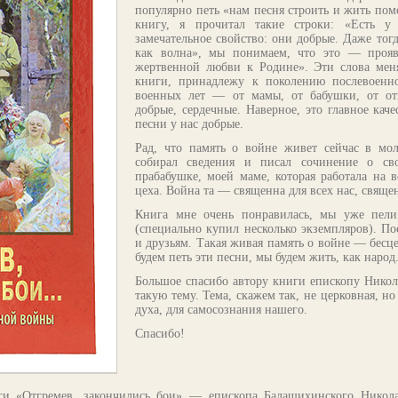
популярно петь «нам песня строить и жить помо
книгу, я прочитал такие строки: «Есть 
замечательное свойство: они добрые. Даже тогда
как волна», мы понимаем, что это — проявл
жертвенной любви к Родине». Эти слова меня
книги, принадлежу к поколению послевоенн
военных лет — от мамы, от бабушки, от отц
добрые, сердечные. Наверное, это главное кач
песни у нас добрые.
Рад, что память о войне живет сейчас в мо
собирал сведения и писал сочинение о с
прабабушке, моей маме, которая работала на 
цеха. Война та — священна для всех нас, свяще
Книга мне очень понравилась, мы уже пел
(специально купил несколько экземпляров). П
и друзьям. Такая живая память о войне — бесц
будем петь эти песни, мы будем жить, как народ
Большое спасибо автору книги епископу Никол
такую тему. Тема, скажем так, не церковная, н
духа, для самосознания нашего.
Спасибо!
иги «Отгремев, закончились бои» — епископа Балашихинского Никол