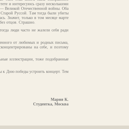
итете и интересуюсь сразу несколькими
 — Великой Отечественной войны. Оба
 Старой Руссой. Там тогда были убиты
ь. Значит, только в том месяце марте
 без отцов. Страшно.
тогда люди часто не жалели себя ради
ученного от любимых и родных письма,
сконцентрированы на себе, и поэтому
ельные иллюстрации, тоже подобранные
ы к Дню победы устроить концерт. Тем
Мария К.
Студентка, Москва