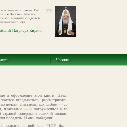
 себя самодостаточным. Вот
войти в Царство Небесное
ебе зло, а потому что деньги
исимости от Бога.
ейший Патриарх Кирилл
такты
Часовни
ние и оформление этой книги. Начал
чется вглядываться, рассматривать.
тво печати. Листаешь, как альбом — со
н, плакатами — и погружаешься в то
й страной совершали великий подвиг,
или победить. И они победили!
еще задолго до войны в СССР было