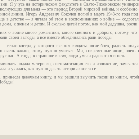
изни. Я учусь на историческом факультете в Свято-Тихоновском универс
 волнующих для меня — это период Второй мировой войны, и особенно
миной линии, Игорь Андреевич Соколов погиб в марте 1943-го года под
ще в детстве — я читала об этом в воспоминаниях о войне — содрогалас
 дома, к женам и детям. И сколько детей потом, как мой дедушка, росли
ниях о войне много романтики, много светлого и доброго, потому что 
ради своей выгоды, а все вместе объединялись ради победы.
 — тепло костра, у которого греются солдаты после боев, радость пол
Это очень важно, этому нужно учиться. Мы, современные люди, очень 
руг нас. А тогда, в страшное время, люди умели радоваться и петь.
равилась подача материала, систематизация его и изложение, замечат
ла и училась, как нужно делать историческое эссе.
, принесла девочкам книгу, и мы решили выучить песни из книги, чтоб
Победы!