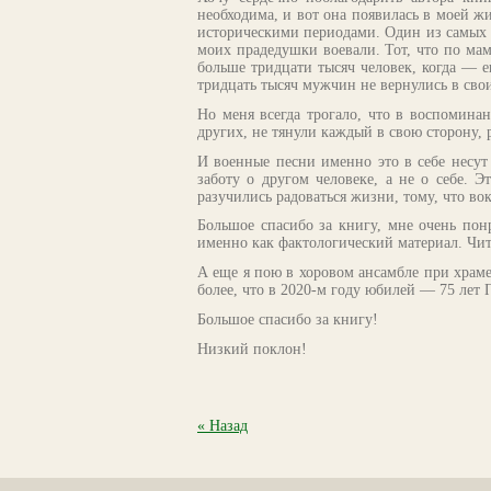
необходима, и вот она появилась в моей ж
историческими периодами. Один из самых
моих прадедушки воевали. Тот, что по ма
больше тридцати тысяч человек, когда — е
тридцать тысяч мужчин не вернулись в свои
Но меня всегда трогало, что в воспомина
других, не тянули каждый в свою сторону, 
И военные песни именно это в себе несут
заботу о другом человеке, а не о себе. 
разучились радоваться жизни, тому, что вок
Большое спасибо за книгу, мне очень пон
именно как фактологический материал. Чита
А еще я пою в хоровом ансамбле при храме
более, что в 2020-м году юбилей — 75 лет 
Большое спасибо за книгу!
Низкий поклон!
« Назад