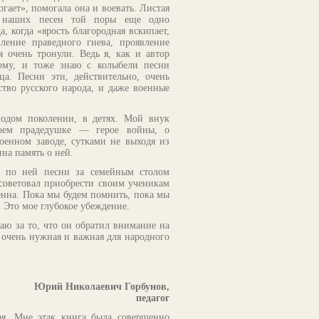
гает», помогала она и воевать. Листая
у наших песен той поры еще одно
, когда «ярость благородная вскипает,
ение праведного гнева, проявление
 очень тронули. Ведь я, как и автор
ому, и тоже знаю с колыбели песни
а. Песни эти, действительно, очень
ество русского народа, и даже военные
лодом поколении, в детях. Мой внук
воем прадедушке — герое войны, о
военном заводе, сутками не выходя из
нна память о ней.
и по ней песни за семейным столом
осоветовал приобрести своим ученикам
енна. Пока мы будем помнить, пока мы
. Это мое глубокое убеждение.
аю за то, что он обратил внимание на
о очень нужная и важная для народного
Юрий Николаевич Горбунов,
педагог
ая. Мне этак книга была совершенно