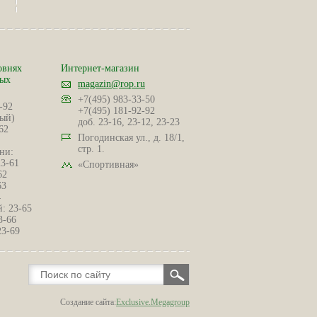
овнях
Интернет-магазин
ных
magazin@rop.ru
+7(495) 983-33-50
-92
+7(495) 181-92-92
ый)
доб. 23-16, 23-12, 23-23
62
Погодинская ул., д. 18/1,
стр. 1.
ни:
23-61
«Спортивная»
62
63
4
: 23-65
3-66
23-69
Создание сайта:
Exclusive.Megagroup