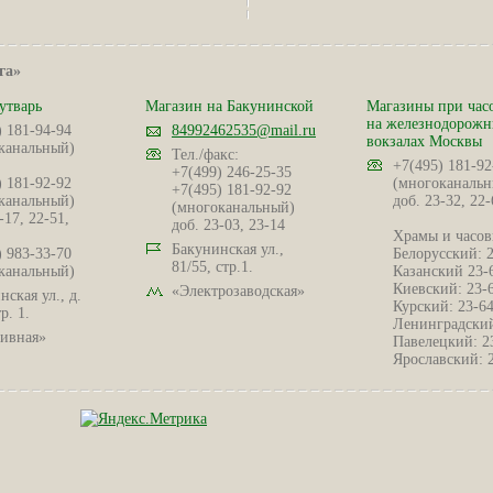
га»
утварь
Магазин на Бакунинской
Магазины при час
на железнодорож
) 181-94-94
84992462535@mail.ru
вокзалах Москвы
канальный)
Тел./факс:
+7(495) 181-92
+7(499) 246-25-35
) 181-92-92
(многоканальн
+7(495) 181-92-92
канальный)
доб. 23-32, 22-
(многоканальный)
-17, 22-51,
доб. 23-03, 23-14
Храмы и часов
Бакунинская ул.,
) 983-33-70
Белорусский: 
81/55, стр.1.
канальный)
Казанский 23-
Киевский: 23-
«Электрозаводская»
ская ул., д.
Курский: 23-6
р. 1.
Ленинградский
ивная»
Павелецкий: 2
Ярославский: 