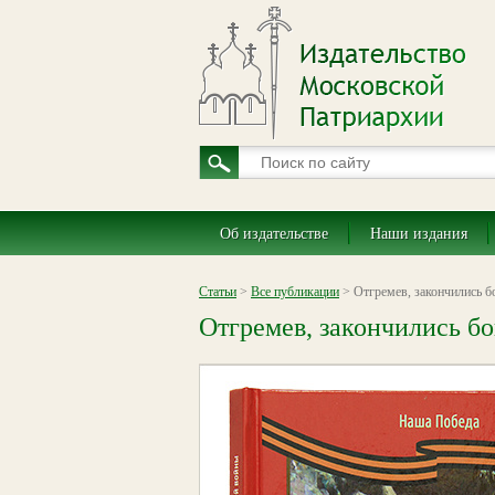
Об издательстве
Наши издания
Статьи
>
Все публикации
> Отгремев, закончились б
Отгремев, закончились бо