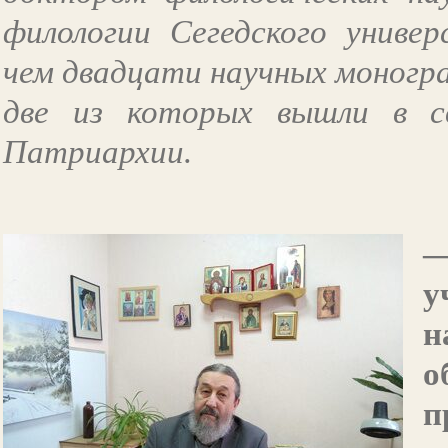
филологии Сегедского универ
чем двадцати научных моногр
две из которых вышли в с
Патриархии.
—
у
н
о
п