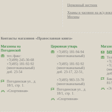
Церковный вестник
Храмы и часовни на ж/д вок
Москвы
Контакты магазинов «Православная книга»
Магазины на
Церковная утварь
Магази
Погодинской
+7(495) 181-94-94
849
тел./факс:
(многоканальный)
Тел
+7(499) 245-30-68
+7(
+7(495) 181-92-92
+7(495) 181-92-92
+7(
(многоканальный)
(многоканальный)
(мн
доб. 23-54
доб. 23-17, 22-51,
доб
Бак
+7(495) 983-33-70
Погодинская ул., д.
81/
(многоканальный)
18/1, стр. 1.
«Эл
Погодинская ул., д.
«Спортивная»
18/1, стр. 1.
«Спортивная»