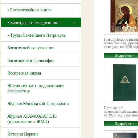
▪ Богослужебные книги
▪ Календари и ежедневники
▪ Труды Святейшего Патриарха
Глаголу Божию внима
православный церков
календарь на 2026 год
Богослужебные указания
Подробнее >
Богословие и философия
Воскресная школа
Жития святых и подвижников
благочестия
Журнал Московской Патриархии
Патриарший
православный ежедне
на 2026 год (карманны
Журнал ХРАМОЗДАТЕЛЬ
(приложение к ЖМП)
Подробнее >
История Церкви