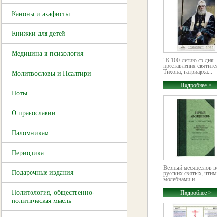
Каноны и акафисты
Книжки для детей
Медицина и психология
"К 100-летию со дня
преставления святите
Тихона, патриарха...
Молитвословы и Псалтири
Подробнее >
Ноты
О православии
Паломникам
Периодика
Верный месяцеслов в
Подарочные издания
русских святых, чти
молебнами и...
Политология, общественно-
Подробнее >
политическая мысль