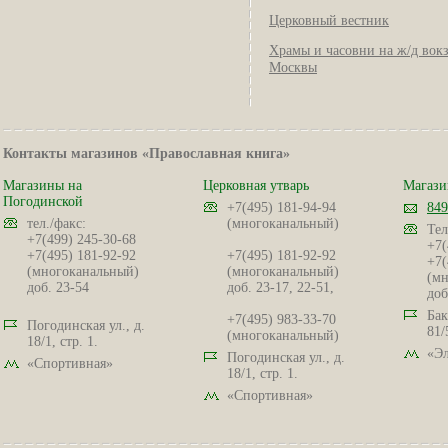
Церковный вестник
Храмы и часовни на ж/д вок
Москвы
Контакты магазинов «Православная книга»
Магазины на
Церковная утварь
Магази
Погодинской
+7(495) 181-94-94
849
тел./факс:
(многоканальный)
Тел
+7(499) 245-30-68
+7(
+7(495) 181-92-92
+7(495) 181-92-92
+7(
(многоканальный)
(многоканальный)
(мн
доб. 23-54
доб. 23-17, 22-51,
доб
Бак
+7(495) 983-33-70
Погодинская ул., д.
81/
(многоканальный)
18/1, стр. 1.
«Эл
Погодинская ул., д.
«Спортивная»
18/1, стр. 1.
«Спортивная»