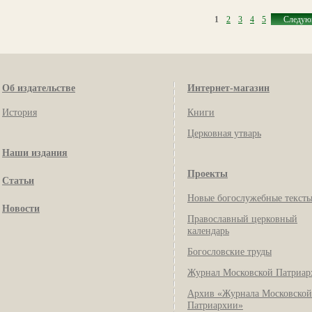
1
2
3
4
5
Следую
Об издательстве
Интернет-магазин
История
Книги
Церковная утварь
Наши издания
Проекты
Статьи
Новые богослужебные текст
Новости
Православный церковный
календарь
Богословские труды
Журнал Московской Патриар
Архив «Журнала Московской
Патриархии»