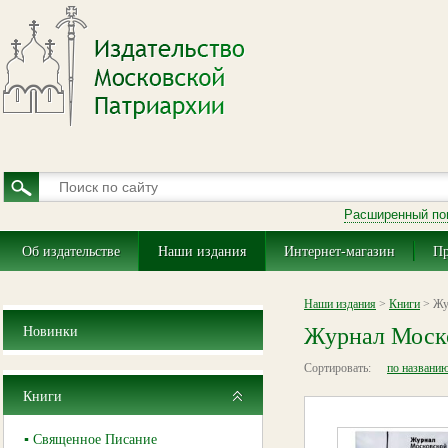
Расширенный по
Об издательстве
Наши издания
Интернет-магазин
Пр
Наши издания
>
Книги
> Жу
Журнал Моск
Новинки
Сортировать:
по названи
Книги
▪ Священное Писание