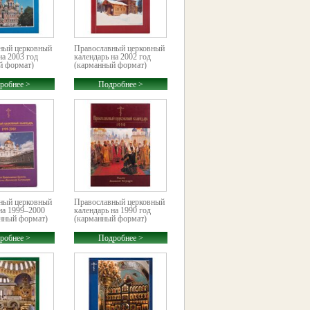
ный церковный
Православный церковный
на 2003 год
календарь на 2002 год
й формат)
(карманный формат)
робнее >
Подробнее >
ный церковный
Православный церковный
на 1999–2000
календарь на 1990 год
анный формат)
(карманный формат)
робнее >
Подробнее >