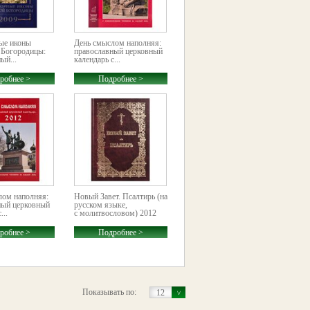
ые иконы
День смыслом наполняя:
 Богородицы:
православный церковный
ый...
календарь с...
робнее >
Подробнее >
лом наполняя:
Новый Завет. Псалтирь (на
ный церковный
русском языке,
...
с молитвословом) 2012
робнее >
Подробнее >
Показывать по:
12