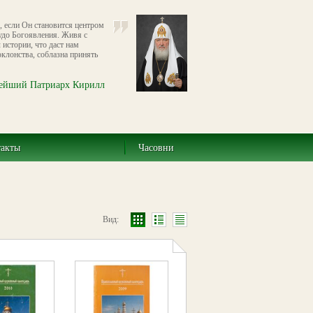
, если Он становится центром
удо Богоявления. Живя с
истории, что даст нам
клонства, соблазна принять
ейший Патриарх Кирилл
такты
Часовни
Вид: