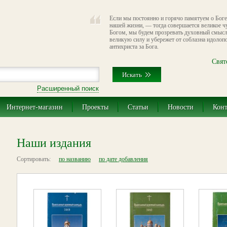
Если мы постоянно и горячо памятуем о Боге
нашей жизни, — тогда совершается великое ч
Богом, мы будем прозревать духовный смысл 
великую силу и убережет от соблазна идолопо
антихриста за Бога.
Свят
Расширенный поиск
Интернет-магазин
Проекты
Статьи
Новости
Кон
Наши издания
Сортировать:
по названию
по дате добавления