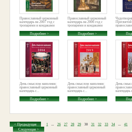
Православный церковный
Православный церковный
Чудотворн
календарь на 2007 год с
календарь на 2006 год с
Пресвятой
тропарями и кондаками
тропарями и кондаками
православн
Подробнее >
Подробнее >
Под
День смыслом наполняя:
День смыслом наполняя:
День смыс
православный церковный
православный церковный
православ
календарь с...
календарь с...
календарь с
Подробнее >
Подробнее >
Под
< Предыдущая
1
...
26
27
28
29
30
31
32
33
34
...
41
Следующая >