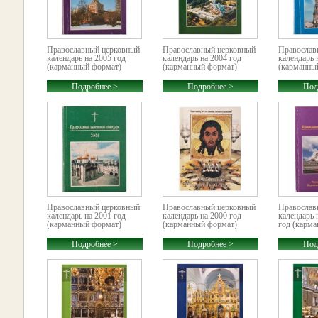
Православный церковный
Православный церковный
Православ
календарь на 2005 год
календарь на 2004 год
календарь 
(карманный формат)
(карманный формат)
(карманны
Подробнее >
Подробнее >
Под
Православный церковный
Православный церковный
Православ
календарь на 2001 год
календарь на 2000 год
календарь 
(карманный формат)
(карманный формат)
год (карм
Подробнее >
Подробнее >
Под