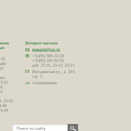
овнях
Интернет-магазин
ных
magazin@rop.ru
+7(495) 983-33-50
-92
+7(495) 181-92-92
ый)
доб. 23-16, 23-12, 23-23
62
Погодинская ул., д. 18/1,
стр. 1.
ни:
23-61
«Спортивная»
62
63
4
: 23-65
3-66
23-69