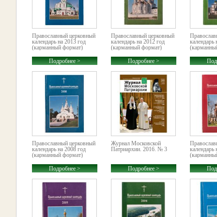
Православный церковный
Православный церковный
Православ
календарь на 2013 год
календарь на 2012 год
календарь 
(карманный формат)
(карманный формат)
(карманны
Подробнее >
Подробнее >
Под
Православный церковный
Журнал Московской
Православ
календарь на 2008 год
Патриархии. 2016. № 3
календарь 
(карманный формат)
(карманны
Подробнее >
Подробнее >
Под