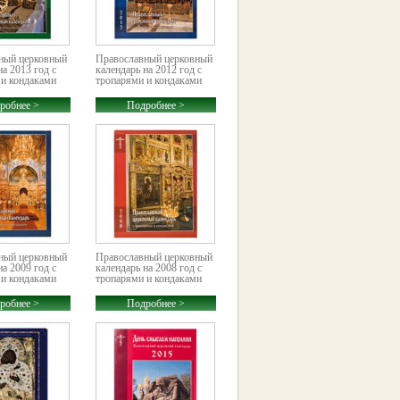
ный церковный
Православный церковный
на 2013 год с
календарь на 2012 год с
 и кондаками
тропарями и кондаками
робнее >
Подробнее >
ный церковный
Православный церковный
на 2009 год с
календарь на 2008 год с
 и кондаками
тропарями и кондаками
робнее >
Подробнее >