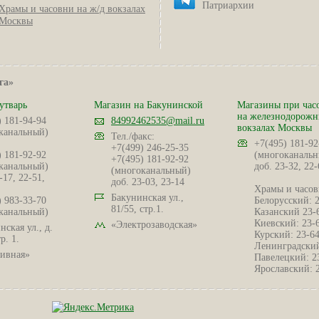
Патриархии
Храмы и часовни на ж/д вокзалах
Москвы
га»
утварь
Магазин на Бакунинской
Магазины при час
на железнодорож
) 181-94-94
84992462535@mail.ru
вокзалах Москвы
канальный)
Тел./факс:
+7(495) 181-92
+7(499) 246-25-35
) 181-92-92
(многоканальн
+7(495) 181-92-92
канальный)
доб. 23-32, 22-
(многоканальный)
-17, 22-51,
доб. 23-03, 23-14
Храмы и часов
Бакунинская ул.,
) 983-33-70
Белорусский: 
81/55, стр.1.
канальный)
Казанский 23-
Киевский: 23-
«Электрозаводская»
ская ул., д.
Курский: 23-6
р. 1.
Ленинградский
ивная»
Павелецкий: 2
Ярославский: 