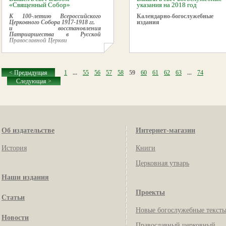
«Священный Собор»
указания на 2018 год
К
100-летию Всероссийского
Календарно-богослужебные
Церковного Собора 1917-1918 гг.
издания
и восстановления
Патриаршества в Русской
Православной Церкви
< Предыдущая
1
...
55
56
57
58
59
60
61
62
63
...
74
Следующая >
Об издательстве
Интернет-магазин
История
Книги
Церковная утварь
Наши издания
Проекты
Статьи
Новые богослужебные текст
Новости
Православный церковный