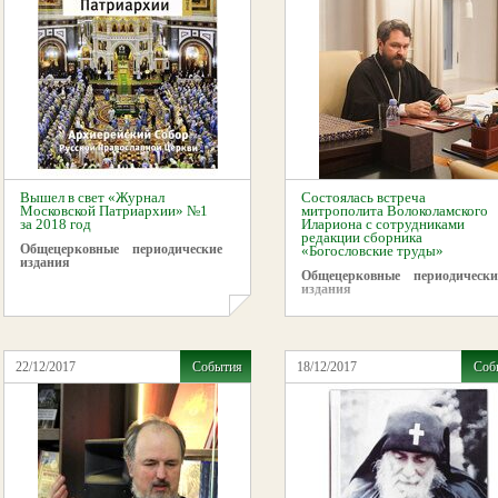
Вышел в свет «Журнал
Состоялась встреча
Московской Патриархии» №1
митрополита Волоколамского
за 2018 год
Илариона с сотрудниками
редакции сборника
Общецерковные периодические
«Богословские труды»
издания
Общецерковные периодически
издания
22/12/2017
События
18/12/2017
Соб