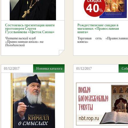
Состоялась презентация книги
Рождественские скидки в
протоиерея Сергея
магазинах «Православная
Гусельникова «Цветок Сиона»
книга»
Читательский клуб
Торговая сеть «Православна
«Православная книга» на
книга»
Погодинской
01/12/2017
Новинки каталога
01/12/2017
Соб