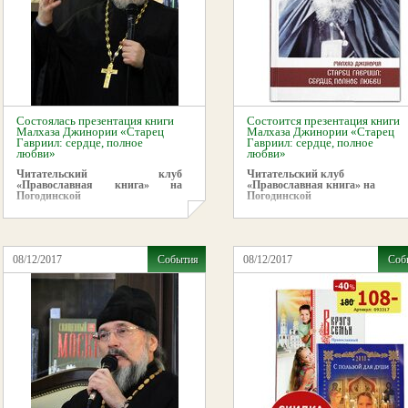
Состоялась презентация книги
Состоится презентация книги
Малхаза Джинории «Старец
Малхаза Джинории «Старец
Гавриил: сердце, полное
Гавриил: сердце, полное
любви»
любви»
Читательский клуб
Читательский клуб
«Православная книга» на
«Православная книга» на
Погодинской
Погодинской
08/12/2017
События
08/12/2017
Соб