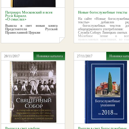
Патриарх Московский и всея
Новые богослужебные тексты
Руси Кирилл.
На сайте «Новые богослужебны
«О смыслах»
тексты» добавлен ря
Вышла в свет новая книга
богослужебных текстов дл
Предстоятеля Русской
общецерковного употребления:
Православной Церкви
Служба Собору Липецких святых
Молебное пение о все
православных христианах, во уза
темничных пребывающих
28/11/2017
Новинки каталога
27/11/2017
Новинки кат
Вышел в свет альбом
Вышли в свет Богослужебные