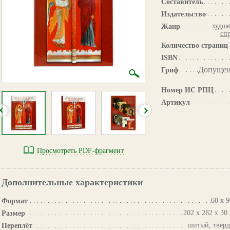
Составитель
Издательство
худож
Жанр
сп
Количество страниц
ISBN
Допущен
Гриф
Номер ИС РПЦ
Артикул
Просмотреть PDF-фрагмент
Дополнительные характеристики
60 х 9
Формат
202 х 282 х 30
Размер
шитый, твёр
Переплёт