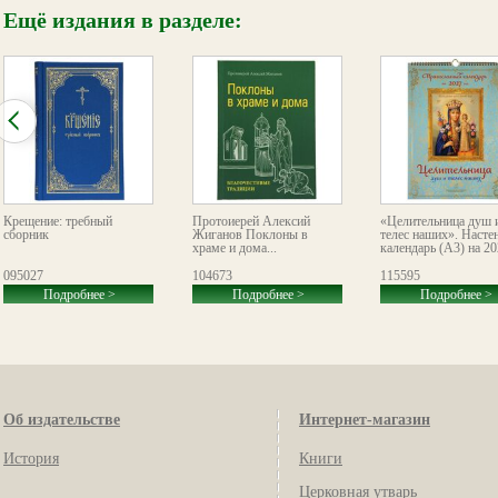
Ещё издания в разделе:
Крещение: требный
Протоиерей Алексий
«Целительница душ 
сборник
Жиганов Поклоны в
телес наших». Насте
храме и дома...
календарь (А3) на 20
095027
104673
115595
Подробнее >
Подробнее >
Подробнее >
Об издательстве
Интернет-магазин
История
Книги
Церковная утварь