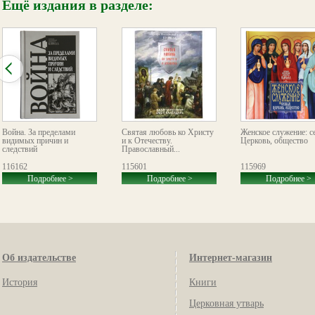
Ещё издания в разделе:
Война. За пределами
Святая любовь ко Христу
Женское служение: с
видимых причин и
и к Отечеству.
Церковь, общество
следствий
Православный...
116162
115601
115969
Подробнее >
Подробнее >
Подробнее >
Об издательстве
Интернет-магазин
История
Книги
Церковная утварь