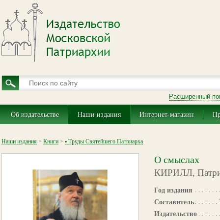
Расширенный по
Об издательстве
Наши издания
Интернет-магазин
Пр
Наши издания
>
Книги
>
▪ Труды Святейшего Патриарха
О смыслах
КИРИЛЛ, Патриа
Год издания
Составитель
Издательство