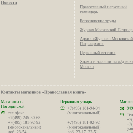
Новости
Православный церковный
календарь
Богословские труды
Журнал Московской Патриар
Архив «Журнала Московской
Патриархии»
Церковный вестник
Храмы и часовни на ж/д вок
Москвы
Контакты магазинов «Православная книга»
Магазины на
Церковная утварь
Магази
Погодинской
+7(495) 181-94-94
849
тел./факс:
(многоканальный)
Тел
+7(499) 245-30-68
+7(
+7(495) 181-92-92
+7(495) 181-92-92
+7(
(многоканальный)
(многоканальный)
(мн
доб. 23-54
доб. 23-17, 22-51,