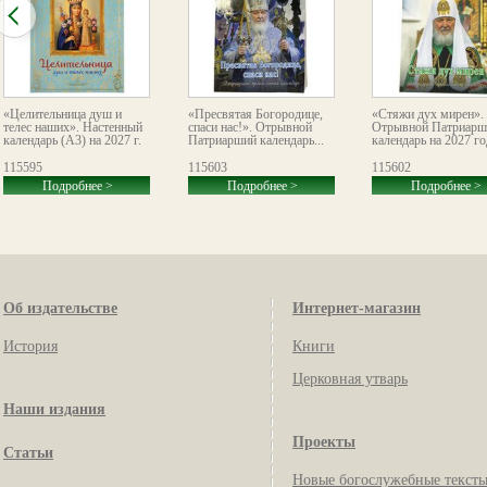
«Целительница душ и
«Пресвятая Богородице,
«Стяжи дух мирен».
телес наших». Настенный
спаси нас!». Отрывной
Отрывной Патриарш
календарь (А3) на 2027 г.
Патриарший календарь...
календарь на 2027 го
115595
115603
115602
Подробнее >
Подробнее >
Подробнее >
Об издательстве
Интернет-магазин
История
Книги
Церковная утварь
Наши издания
Проекты
Статьи
Новые богослужебные текст