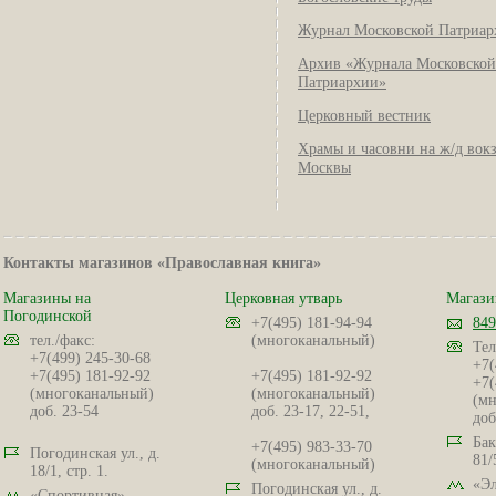
Журнал Московской Патриар
Архив «Журнала Московской
Патриархии»
Церковный вестник
Храмы и часовни на ж/д вок
Москвы
Контакты магазинов «Православная книга»
Магазины на
Церковная утварь
Магази
Погодинской
+7(495) 181-94-94
849
тел./факс:
(многоканальный)
Тел
+7(499) 245-30-68
+7(
+7(495) 181-92-92
+7(495) 181-92-92
+7(
(многоканальный)
(многоканальный)
(мн
доб. 23-54
доб. 23-17, 22-51,
доб
Бак
+7(495) 983-33-70
Погодинская ул., д.
81/
(многоканальный)
18/1, стр. 1.
«Эл
Погодинская ул., д.
«Спортивная»