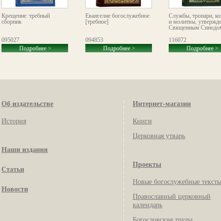
Крещение: требный
Евангелие богослужебное
Службы, тропари, к
сборник
[требное]
и молитвы, утвержд
Священным Синодом
095027
094853
116072
Подробнее >
Подробнее >
Подробнее >
Об издательстве
Интернет-магазин
История
Книги
Церковная утварь
Наши издания
Проекты
Статьи
Новые богослужебные текст
Новости
Православный церковный
календарь
Богословские труды