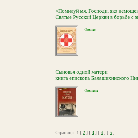
«Помилуй мя, Господи, яко немощен
Святые Русской Церкви в борьбе с
Отзыв
Сыновья одной матери
книга епископа Балашихинского Ни
Отзывы
Страницы:
1
[
2
] [
3
] [
4
] [
5
]