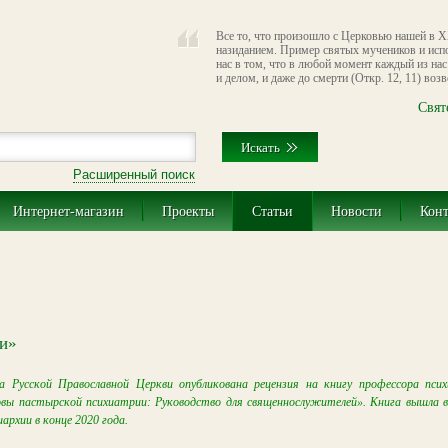
Все то, что произошло с Церковью нашей в X
назиданием. Пример святых мучеников и исп
нас в том, что в любой момент каждый из нас
и делом, и даже до смерти (Откр. 12, 11) во
Свят
Расширенный поиск
Интернет-магазин
Проекты
Статьи
Новости
Кон
ии»
а Русской Православной Церкви опубликована рецензия на книгу профессора пси
овы пастырской психиатрии: Руководство для священнослужителей». Книга вышла в
рхии в конце 2020 года.