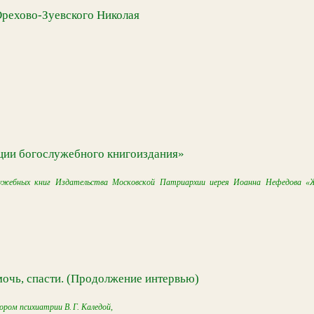
Орехово-Зуевского Николая
ции богослужебного книгоиздания»
лужебных книг Издательства Московской Патриархии иерея Иоанна Нефедова «
мочь, спасти. (Продолжение интервью)
ром психиатрии В. Г. Каледой,