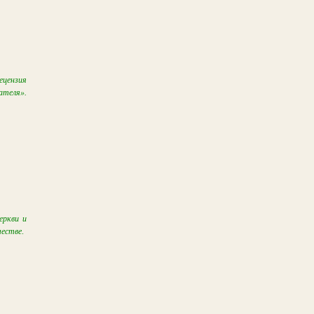
ецензия
ателя».
еркви и
честве
.