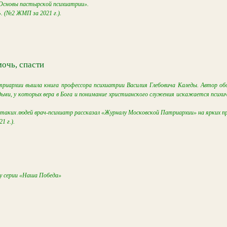
Основы пастырской психиатрии».
 (№2 ЖМП за 2021 г.).
мочь, спасти
риархии вышла книга профессора психиатрии Василия Глебовича Каледы. Автор о
ми, у которых вера в Бога и понимание христианского служения искажается психи
таких людей врач-психиатр рассказал «Журналу Московской Патриархии» на ярких п
 г.).
у серии «Наша Победа»