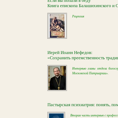
Если вы попали в беду
Книга епископа Балашихинского и 
Рецензия
Иерей Иоанн Нефедов:
«Сохранить преемственность тради
Интервью главы отдела богос
Московской Патриархии».
Пастырская психиатрия: понять, по
Вторая часть интервью с профессо