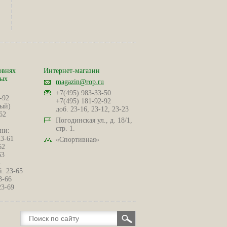
овнях
Интернет-магазин
ных
magazin@rop.ru
+7(495) 983-33-50
-92
+7(495) 181-92-92
ый)
доб. 23-16, 23-12, 23-23
62
Погодинская ул., д. 18/1,
стр. 1.
ни:
23-61
«Спортивная»
62
63
4
: 23-65
3-66
23-69