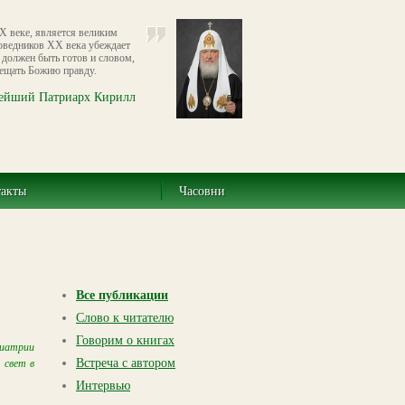
X веке, является великим
оведников XX века убеждает
 должен быть готов и словом,
звещать Божию правду.
ейший Патриарх Кирилл
такты
Часовни
Все публикации
Слово к читателю
Говорим о книгах
хиатрии
Встреча с автором
 свет в
Интервью