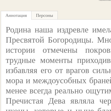
Аннотация
Персоны
Родина наша издревле име
Пресвятой Богородицы. Мн
истории отмечены покро
трудные моменты приходи
избавляя его от врагов силь
мора и междоусобных браней
менее всегда реально ощути
Пречистая Дева являла че
иконы, которые и ныне бла