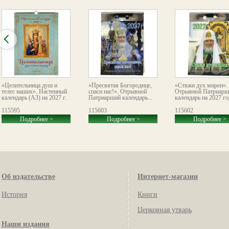
«Целительница душ и
«Пресвятая Богородице,
«Стяжи дух мирен».
телес наших». Настенный
спаси нас!». Отрывной
Отрывной Патриарш
календарь (А3) на 2027 г.
Патриарший календарь...
календарь на 2027 го
115595
115603
115602
Подробнее >
Подробнее >
Подробнее >
Об издательстве
Интернет-магазин
История
Книги
Церковная утварь
Наши издания