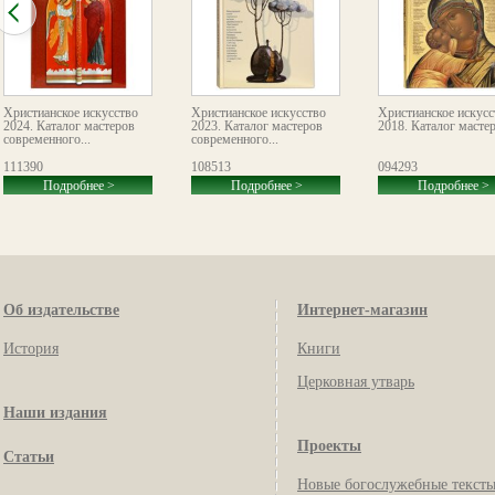
Христианское искусство
Христианское искусство
Христианское искусс
2024. Каталог мастеров
2023. Каталог мастеров
2018. Каталог масте
современного...
современного...
111390
108513
094293
Подробнее >
Подробнее >
Подробнее >
Об издательстве
Интернет-магазин
История
Книги
Церковная утварь
Наши издания
Проекты
Статьи
Новые богослужебные текст