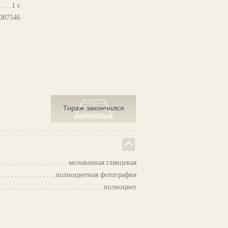
1 с
087546
мелованная глянцевая
полноцветная фотография
полноцвет