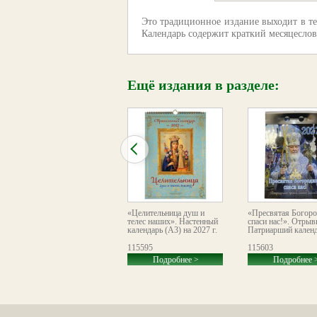
Это традиционное издание выходит в те
Календарь содержит краткий месяцеслов
Ещё издания в разделе:
«Преображение
«Целительница душ и
«Пресвятая Богоро
Господне». Православный
телес наших». Настенный
спаси нас!». Отрыв
листовой календарь
календарь (А3) на 2027 г.
Патриарший календа
формата А2 на 2026 год
113487
115595
115603
Подробнее >
Подробнее >
Подробнее 