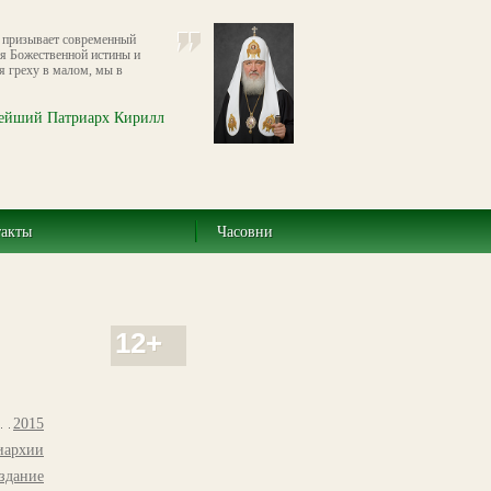
у призывает современный
я Божественной истины и
я греху в малом, мы в
ейший Патриарх Кирилл
такты
Часовни
12+
2015
иархии
здание