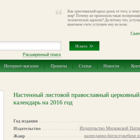
Как христианский идеал далек от того, к чем
мир! Почему же произошла такая поляризаци
человеческих идеалов? Да потому что, уступа
конечном счете уступаем ему во всем.
Свят
Расширенный поиск
Интернет-магазин
Проекты
Статьи
Новости
Кон
Настенный листовой православный церковный
календарь на 2016 год
Год издания
Издательство Московской Патр
Издательство
календарно-богослужебное и
Жанр