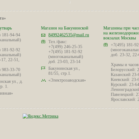
га»
утварь
Магазин на Бакунинской
Магазины при час
на железнодорож
) 181-94-94
84992462535@mail.ru
вокзалах Москвы
канальный)
Тел./факс:
+7(495) 181-92
+7(499) 246-25-35
) 181-92-92
(многоканальн
+7(495) 181-92-92
канальный)
доб. 23-32, 22-
(многоканальный)
-17, 22-51,
доб. 23-03, 23-14
Храмы и часов
Бакунинская ул.,
) 983-33-70
Белорусский: 
81/55, стр.1.
канальный)
Казанский 23-
Киевский: 23-
«Электрозаводская»
ская ул., д.
Курский: 23-6
р. 1.
Ленинградский
ивная»
Павелецкий: 2
Ярославский: 