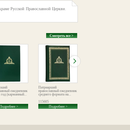
 храме Русской Православной Церкви.
Смотреть все >
рший
Патриарший
«Год с Богом». Настенный
лавный ежедневник
православный ежедневник
детский листовой
 год (карманный...
среднего формата на...
календарь
115605
116138
Подробнее >
Подробнее >
Подробнее >