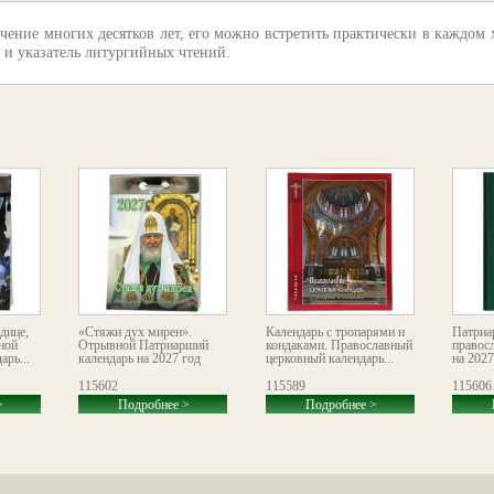
чение многих десятков лет, его можно встретить практически в каждом
 и указатель литургийных чтений.
дице,
«Стяжи дух мирен».
Календарь с тропарями и
Патриа
ной
Отрывной Патриарший
кондаками. Православный
правос
рь...
календарь на 2027 год
церковный календарь...
на 2027
115602
115589
115606
>
Подробнее >
Подробнее >