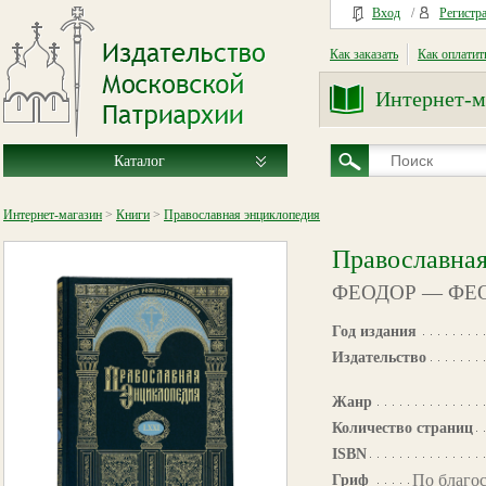
Вход
/
Регистр
Как заказать
Как оплатит
Интернет-м
Каталог
Интернет-магазин
>
Книги
>
Православная энциклопедия
Православная
ФЕОДОР — ФЕ
Год издания
Издательство
Жанр
Количество страниц
ISBN
По благо
Гриф