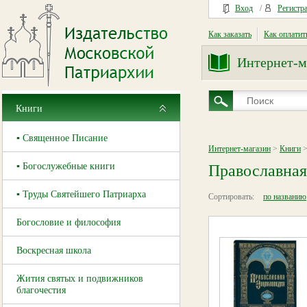
Вход
/
Регистр
Как заказать
Как оплатит
Интернет-м
Книги
▪ Священное Писание
Интернет-магазин
>
Книги
>
▪ Богослужебные книги
Православная
▪ Труды Святейшего Патриарха
Сортировать:
по названию
Богословие и философия
Воскресная школа
Жития святых и подвижников
благочестия