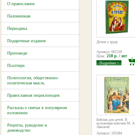
О православии
Паломникам
Периодика
Подарочные издания
Детям о труде
Артикул: 081320
Проповеди
210 р. / шт
Цена:
Подробнее >
Псалтири
Политология, общественно-
политическая мысль
Православная энциклопедия
Рассказы о святых в популярном
изложении
Библия для детей. В
изложении княгини М. А
Рецепты, рукоделие и
Львовой
домоводство
Артикул: 105384