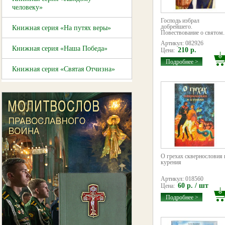
человеку»
Господь избрал
добрейшего.
Книжная серия «На путях веры»
Повествование о святом..
Артикул: 082926
Книжная серия «Наша Победа»
210 р.
Цена:
Подробнее >
Книжная серия «Святая Отчизна»
О грехах сквернословия 
курения
Артикул: 018560
60 р. / шт
Цена:
Подробнее >