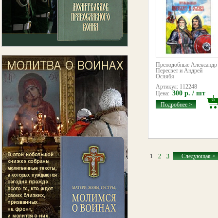
Преподобные Александр
Пересвет и Андрей
Ослябя
Артикул: 112248
300 р. / шт
Цена:
Подробнее >
1
2
3
Следующая >