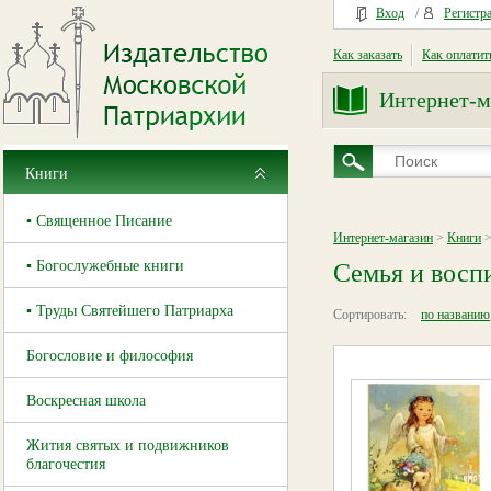
Вход
/
Регистр
Как заказать
Как оплатит
Интернет-м
Книги
▪ Священное Писание
Интернет-магазин
>
Книги
>
▪ Богослужебные книги
Семья и восп
▪ Труды Святейшего Патриарха
Сортировать:
по названию
Богословие и философия
Воскресная школа
Жития святых и подвижников
благочестия