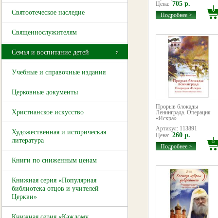
705 р.
Цена:
Святоотеческое наследие
Подробнее >
Священнослужителям
Семья и воспитание детей
Учебные и справочные издания
Церковные документы
Прорыв блокады
Христианское искусство
Ленинграда. Операция
«Искра»
Артикул: 113891
Художественная и историческая
260 р.
Цена:
литература
Подробнее >
Книги по сниженным ценам
Книжная серия «Популярная
библиотека отцов и учителей
Церкви»
Книжная серия «Каждому