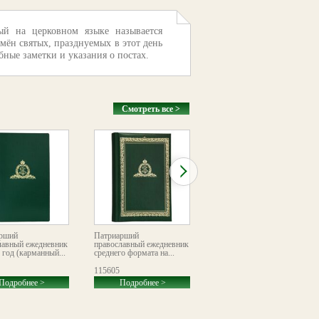
ый на церковном языке называется
мён святых, празднуемых в этот день
ные заметки и указания о постах.
Смотреть все >
рший
Патриарший
«Год с Богом». Настенный
лавный ежедневник
православный ежедневник
детский листовой
 год (карманный...
среднего формата на...
календарь
115605
116138
Подробнее >
Подробнее >
Подробнее >