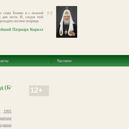
во славу Божию и с пользой
 дни поста. И, следуя этой
проходить постное поприще.
ейший Патриарх Кирилл
такты
Часовни
д (Б/
12+
1991
иархии
здание