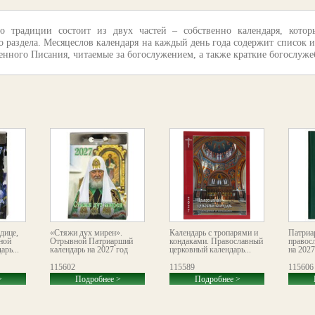
 традиции состоит из двух частей – собственно календаря, котор
 раздела. Месяцеслов календаря на каждый день года содержит список и
нного Писания, читаемые за богослужением, а также краткие богослужеб
дице,
«Стяжи дух мирен».
Календарь с тропарями и
Патриа
ной
Отрывной Патриарший
кондаками. Православный
правос
рь...
календарь на 2027 год
церковный календарь...
на 2027
115602
115589
115606
>
Подробнее >
Подробнее >