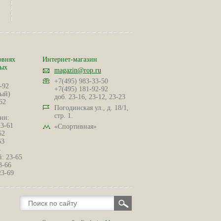
овнях
Интернет-магазин
ных
magazin@rop.ru
+7(495) 983-33-50
-92
+7(495) 181-92-92
ый)
доб. 23-16, 23-12, 23-23
62
Погодинская ул., д. 18/1,
стр. 1.
ни:
23-61
«Спортивная»
62
63
4
: 23-65
3-66
23-69