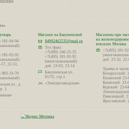
Москвы
га»
утварь
Магазин на Бакунинской
Магазины при час
на железнодорож
) 181-94-94
84992462535@mail.ru
вокзалах Москвы
канальный)
Тел./факс:
+7(495) 181-92
+7(499) 246-25-35
) 181-92-92
(многоканальн
+7(495) 181-92-92
канальный)
доб. 23-32, 22-
(многоканальный)
-17, 22-51,
доб. 23-03, 23-14
Храмы и часов
Бакунинская ул.,
) 983-33-70
Белорусский: 
81/55, стр.1.
канальный)
Казанский 23-
Киевский: 23-
«Электрозаводская»
ская ул., д.
Курский: 23-6
р. 1.
Ленинградский
ивная»
Павелецкий: 2
Ярославский: 