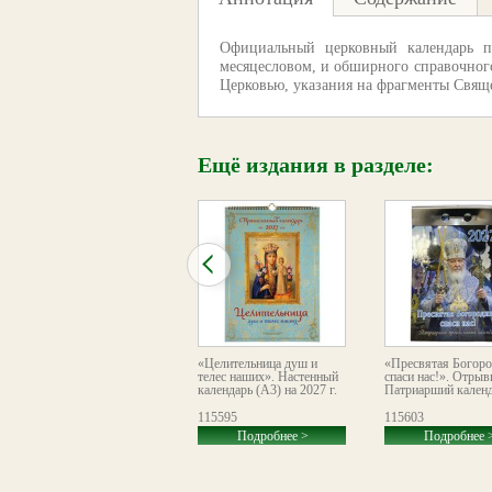
Официальный церковный календарь по
месяцесловом, и обширного справочного
Церковью, указания на фрагменты Свяще
Ещё издания в разделе:
«Преображение
«Целительница душ и
«Пресвятая Богоро
Господне». Православный
телес наших». Настенный
спаси нас!». Отрыв
листовой календарь
календарь (А3) на 2027 г.
Патриарший календа
формата А2 на 2026 год
113487
115595
115603
Подробнее >
Подробнее >
Подробнее 